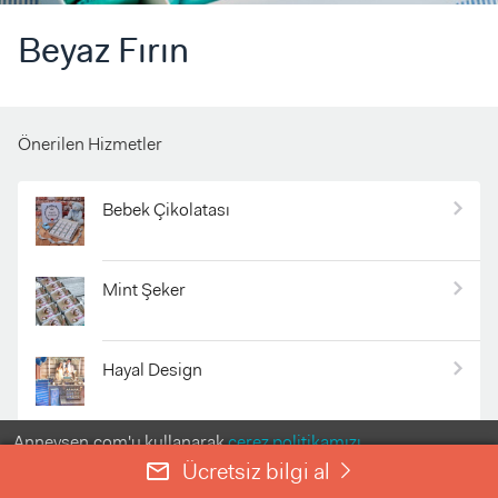
Beyaz Fırın
Önerilen Hizmetler
Bebek Çikolatası
Mint Şeker
Hayal Design
Anneysen.com'u kullanarak
çerez politikamızı
Başak Başol Photography
kabul etmiş olursunuz.
Ücretsiz bilgi al
mail_outline
right
ANLADIM