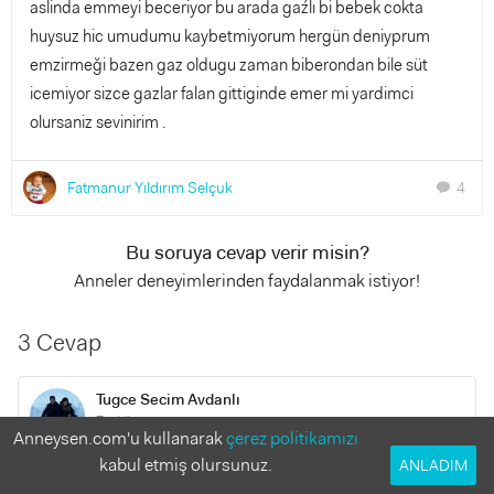
aslinda emmeyi beceriyor bu arada gaźlı bi bebek cokta
huysuz hic umudumu kaybetmiyorum hergün deniyprum
emzirmeği bazen gaz oldugu zaman biberondan bile süt
icemiyor sizce gazlar falan gittiginde emer mi yardimci
olursaniz sevinirim .
Fatmanur Yıldırım Selçuk
4
chat
Bu soruya cevap verir misin?
Anneler deneyimlerinden faydalanmak istiyor!
3 Cevap
Tugce Secim Avdanlı
7 yıl önce
Anneysen.com'u kullanarak
çerez politikamızı
kabul etmiş olursunuz.
ANLADIM
Merhaba benim bebegimde 2 aylik hic emmedi 36 haftalik