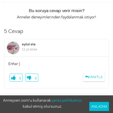
Bu soruya cevap verir misin?
Anneler deneyimlerinden faydalanmak istiyor!
5 Cevap
eylul ela
11 yıl önce
Enhar:)
YANITLA
0
0
hediyeyakup
Anneysen.com'u kullanarak
çerez politikamızı
11 yıl önce
kabul etmiş olursunuz.
ANLADIM