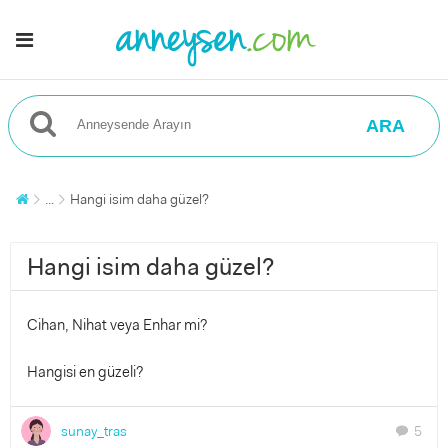
ARA
...
Hangi isim daha güzel?
Hangi isim daha güzel?
Cihan, Nihat veya Enhar mi?
Hangisi en güzeli?
sunay_tras
5
chat