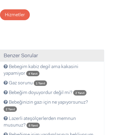
Hizmetler
Benzer Sorular
Bebegim kabiz degil ama kakasini
yapamiyor
4 Yanıt
Gaz sorunu
1 Yanıt
Bebeğim doyuyordur değil mi?
2 Yanıt
Bebeğinizin gazı için ne yapıyorsunuz?
2 Yanıt
Lazerli ateşölçerlerden memnun
musunuz?
6 Yanıt
Bebeğime isim yardımlarınızı bekliyorum