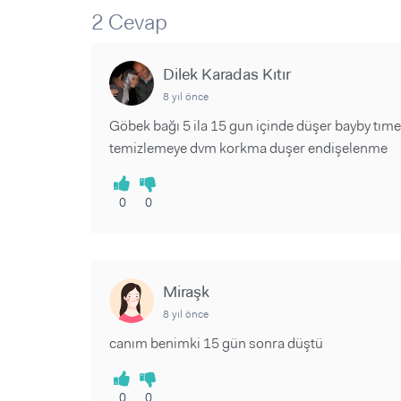
Sorular ve Yanıtlar
Sorular ve Yanıtlar
2 Cevap
Eğlence
Makaleler
Makaleler
Ürünler
Videolar
Videolar
Dilek Karadas Kıtır
8 yıl önce
Sorular ve Yanıtlar
Göbek bağı 5 ila 15 gun içinde düşer bayby tım
Makaleler
temizlemeye dvm korkma duşer endişelenme
Videolar
0
0
Miraşk
8 yıl önce
canım benimki 15 gün sonra düştü
0
0