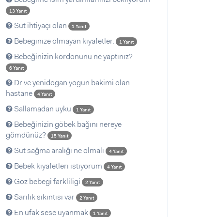
13 Yanıt
Süt ihtiyaçı olan
1 Yanıt
Bebeginize olmayan kiyafetler.
1 Yanıt
Bebeğinizin kordonunu ne yaptınız?
6 Yanıt
Dr ve yenidogan yogun bakimi olan
hastane
4 Yanıt
Sallamadan uyku
1 Yanıt
Bebeğinizin göbek bağını nereye
gömdünüz?
15 Yanıt
Süt sağma aralığı ne olmalı
4 Yanıt
Bebek kıyafetleri istiyorum
4 Yanıt
Goz bebegi farkliligi
2 Yanıt
Sarılık sıkıntısı var
2 Yanıt
En ufak sese uyanmak
1 Yanıt