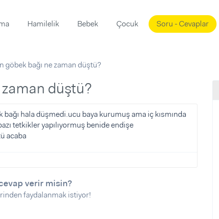
ama
Hamilelik
Bebek
Çocuk
Soru - Cevaplar
Süslemeleri
ama
in göbek bağı ne zaman düştü?
ta
ı
ı
ısı
e zaman düştü?
 Mekanı
mi)
k bağı hala düşmedi.ucu baya kurumuş ama iç kısmında
bazı tetkikler yapılıyormuş benide endişe
üsleme
i
tü acaba
i
u
ünü
i
cevap verir misin?
rinden faydalanmak istiyor!