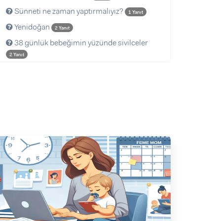
Sünneti ne zaman yaptırmalıyız?
1 Yanıt
Yenidoğan
2 Yanıt
38 günlük bebeğimin yüzünde sivilceler
2 Yanıt