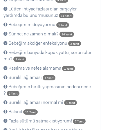
4 Yanıt
Lütfen ihtiyac fazlası olan birşeyler
yardımda bulunurmusunuz
11 Yanıt
Bebegimim doyuyormu
1 Yanıt
Sünnet ne zaman olmalı?
14 Yanıt
Bebeğim akciğer enfeksiyonu
3 Yanıt
Bebeğim banyoda köpük yuttu, sorun olur
mu?
3 Yanıt
Kasılma ve nefes alamama
1 Yanıt
Sürekli ağlaması
1 Yanıt
Bebeğimin hırıltı yapmasının nedeni nedir
?
2 Yanıt
Sürekli ağlaması normal mi
1 Yanıt
Balanit
11 Yanıt
Fazla sütümü satmak istiyorum!
7 Yanıt