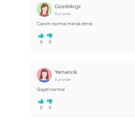
Gozdekrgz
5 yıl önce
Canim normal merak etme.
0
0
Yamancık
5 yıl önce
Gayet normal
0
0