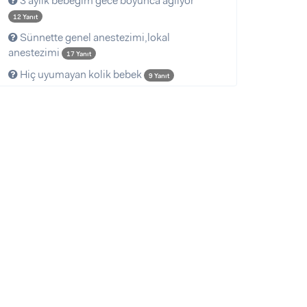
3 aylık bebeğim gece boyunca ağlıyor
12 Yanıt
Sünnette genel anestezimi,lokal
anestezimi
17 Yanıt
Hiç uyumayan kolik bebek
9 Yanıt