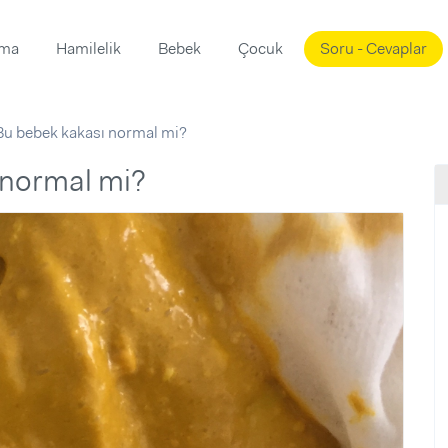
ama
Hamilelik
Bebek
Çocuk
Soru - Cevaplar
Süslemeleri
ama
Bu bebek kakası normal mi?
ta
ı
ı
ısı
 normal mi?
 Mekanı
mi)
üsleme
i
i
u
ünü
i