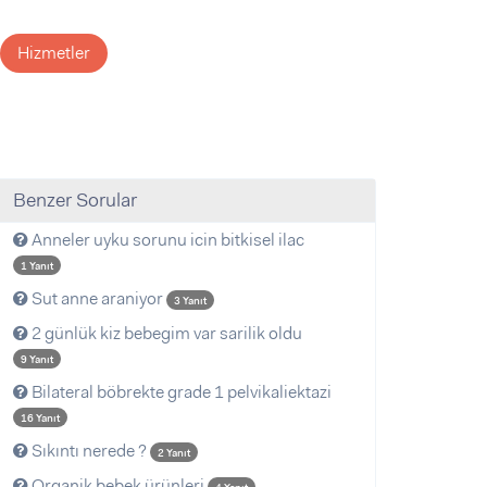
Hizmetler
Benzer Sorular
Anneler uyku sorunu icin bitkisel ilac
1 Yanıt
Sut anne araniyor
3 Yanıt
2 günlük kiz bebegim var sarilik oldu
9 Yanıt
Bilateral böbrekte grade 1 pelvikaliektazi
16 Yanıt
Sıkıntı nerede ?
2 Yanıt
Organik bebek ürünleri