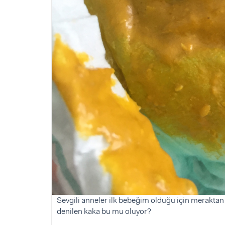
Sorular ve Yanıtlar
Sorular ve Yanıtlar
Eğlence
Makaleler
Makaleler
Ürünler
Videolar
Videolar
Sorular ve Yanıtlar
Makaleler
Videolar
Sevgili anneler ilk bebeğim olduğu için merakt
denilen kaka bu mu oluyor?