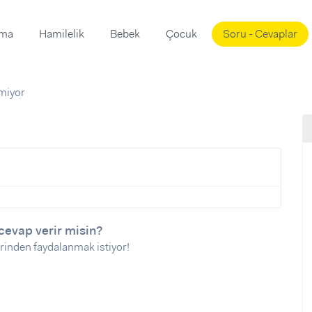
ama
Hamilelik
Bebek
Çocuk
Soru - Cevaplar
Süslemeleri
ama
miyor
ta
ı
ı
ısı
 Mekanı
mi)
üsleme
i
i
u
cevap verir misin?
rinden faydalanmak istiyor!
ünü
i