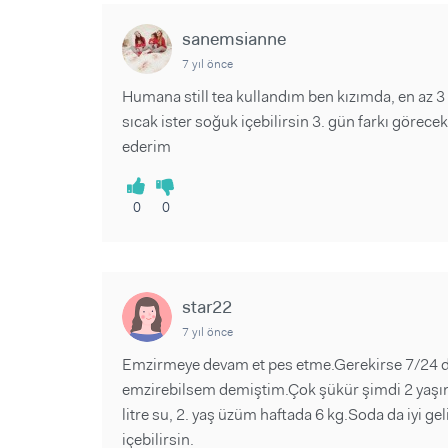
Sorular ve Yanıtlar
Sorular ve Yanıtlar
Eğlence
Makaleler
Makaleler
sanemsianne
Ürünler
Videolar
Videolar
7 yıl önce
Humana still tea kullandım ben kızımda, en az 3
Sorular ve Yanıtlar
sıcak ister soğuk içebilirsin 3. gün farkı görec
Makaleler
ederim
Videolar
0
0
star22
7 yıl önce
Emzirmeye devam et pes etme.Gerekirse 7/24 dev
emzirebilsem demiştim.Çok şükür şimdi 2 yaşın
litre su, 2. yaş üzüm haftada 6 kg.Soda da iyi ge
içebilirsin.