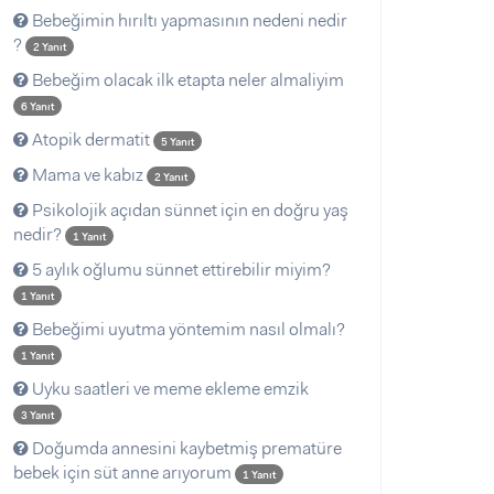
Bebeğimin hırıltı yapmasının nedeni nedir
?
2 Yanıt
Bebeğim olacak ilk etapta neler almaliyim
6 Yanıt
Atopik dermatit
5 Yanıt
Mama ve kabız
2 Yanıt
Psikolojik açıdan sünnet için en doğru yaş
nedir?
1 Yanıt
5 aylık oğlumu sünnet ettirebilir miyim?
1 Yanıt
Bebeğimi uyutma yöntemim nasıl olmalı?
1 Yanıt
Uyku saatleri ve meme ekleme emzik
3 Yanıt
Doğumda annesini kaybetmiş prematüre
bebek için süt anne arıyorum
1 Yanıt