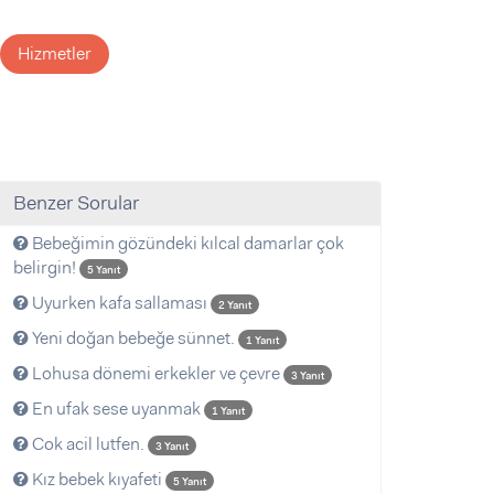
Hizmetler
Benzer Sorular
Bebeğimin gözündeki kılcal damarlar çok
belirgin!
5 Yanıt
Uyurken kafa sallaması
2 Yanıt
Yeni doğan bebeğe sünnet.
1 Yanıt
Lohusa dönemi erkekler ve çevre
3 Yanıt
En ufak sese uyanmak
1 Yanıt
Cok acil lutfen.
3 Yanıt
Kız bebek kıyafeti
5 Yanıt