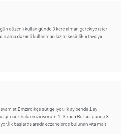
 gün düzenli kullan günde 3 kere alman gerekiyo ister
eksin ama düzenli kullanman lazım kesinlikle tavsiye
am et.Emzirdikçe süt geliyor.ilk ay bende 1 ay
a girecek hala emziriyorum.1. Sırada Bol su. günde 3
liyor.İlk başlarda arada eczanelerde bulunan vita malt