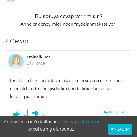
Bu soruya cevap verir misin?
Anneler deneyimlerinden faydalanmak istiyor!
2 Cevap
emineiklima
14 yıl önce
tesekur ederım arkadasım cıkardım bı yuzunu gozunu cok
cızmıstı bende gerı gıydırdım bende tırnakları sık sık
kesecegız ozaman
YANITLA
0
0
Anneysen.com'u kullanarak
çerez politikamızı
kabul etmiş olursunuz.
ANLADIM