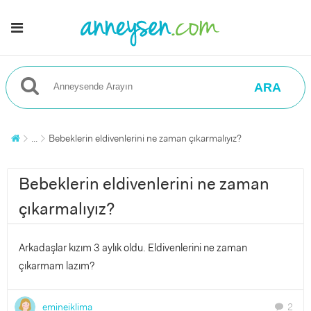
ARA
...
Bebeklerin eldivenlerini ne zaman çıkarmalıyız?
Bebeklerin eldivenlerini ne zaman
çıkarmalıyız?
Arkadaşlar kızım 3 aylık oldu. Eldivenlerini ne zaman
çıkarmam lazım?
emineiklima
2
chat