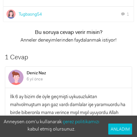
Tugbasng54
1
chat
Bu soruya cevap verir misin?
Anneler deneyimlerinden faydalanmak istiyor!
1 Cevap
Deniz Naz
6 yıl önce
İlk 6 ay bizim de öyle geçmişti uykusuzluktan
mahvolmuştum aşırı gaz vardı damlalar işe yaramıuordu ha
birde biberonla mama verince mışıl mışıl uyuyordu Allah
kolaylıklar versin 2 ay daha sıkın dişinizi
Anneysen.com'u kullanarak
çerez politikamızı
kabul etmiş olursunuz.
ANLADIM
YANITLA