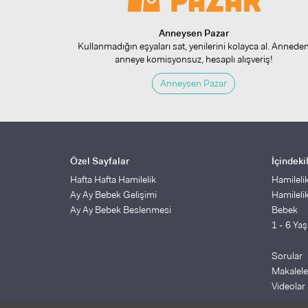
Anneysen Pazar
Kullanmadığın eşyaları sat, yenilerini kolayca al. Annede
anneye komisyonsuz, hesaplı alışveriş!
Anneysen Pazar
Özel Sayfalar
İçindeki
Hafta Hafta Hamilelik
Hamileli
Ay Ay Bebek Gelişimi
Hamileli
Ay Ay Bebek Beslenmesi
Bebek
1 - 6 Ya
Sorular
Makalele
Videolar