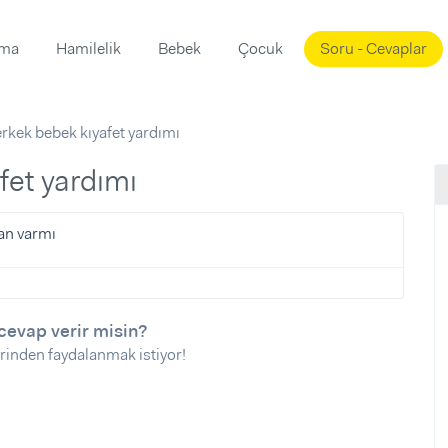
ama
Hamilelik
Bebek
Çocuk
Soru - Cevaplar
Süslemeleri
ama
 erkek bebek kıyafet yardımı
ta
ı
ı
ısı
afet yardımı
 Mekanı
mi)
lan varmı
üsleme
i
i
u
cevap verir misin?
rinden faydalanmak istiyor!
ünü
i