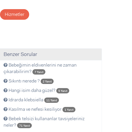
Hizmetler
Benzer Sorular
Bebeğimin eldivenlerini ne zaman
çıkarabilirim?
7 Yanıt
Sıkıntı nerede ?
2 Yanıt
Hangi isim daha güzel?
5 Yanıt
Idrarda klebsiella
11 Yanıt
Kasılma ve nefesi kesiliyor
1 Yanıt
Bebek telsizi kullananlar tavsiyeleriniz
neler?
71 Yanıt