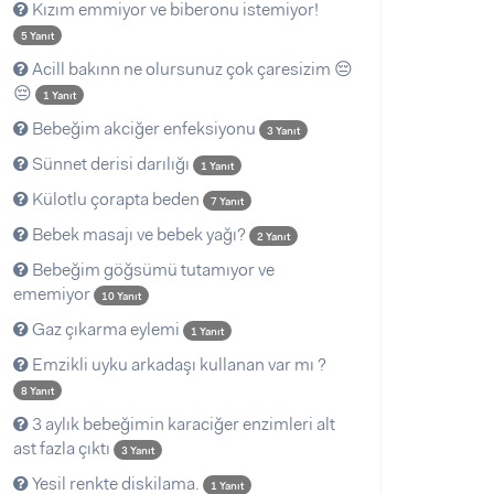
Kızım emmiyor ve biberonu istemiyor!
5 Yanıt
Acill bakınn ne olursunuz çok çaresizim 😔
😔
1 Yanıt
Bebeğim akciğer enfeksiyonu
3 Yanıt
Sünnet derisi darılığı
1 Yanıt
Külotlu çorapta beden
7 Yanıt
Bebek masajı ve bebek yağı?
2 Yanıt
Bebeğim göğsümü tutamıyor ve
ememiyor
10 Yanıt
Gaz çıkarma eylemi
1 Yanıt
Emzikli uyku arkadaşı kullanan var mı ?
8 Yanıt
3 aylık bebeğimin karaciğer enzimleri alt
ast fazla çıktı
3 Yanıt
Yesil renkte diskilama.
1 Yanıt