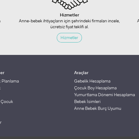
Hizmetler
n
Anne-bebek ihtiyaçların için şehrindeki firmaları incele,
ücretsiz fiyat teklifi al.
Hizmetler
ler
Araçlar
k Planlama
Gebelik Hesaplama
k
Çocuk Boy Hesaplama
Yumurtlama Dönemi Hesaplama
ş Çocuk
Bebek İsimleri
Anne Bebek Burç Uyumu
r