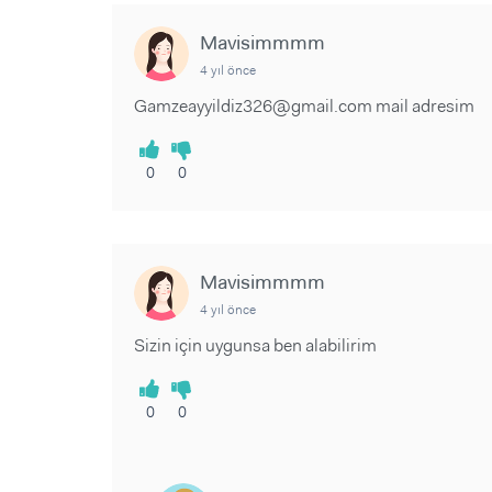
Sorular ve Yanıtlar
Sorular ve Yanıtlar
Eğlence
Makaleler
Makaleler
Mavisimmmm
Ürünler
Videolar
Videolar
4 yıl önce
Gamzeayyildiz326@gmail.com mail adresim
Sorular ve Yanıtlar
Makaleler
0
0
Videolar
Mavisimmmm
4 yıl önce
Sizin için uygunsa ben alabilirim
0
0