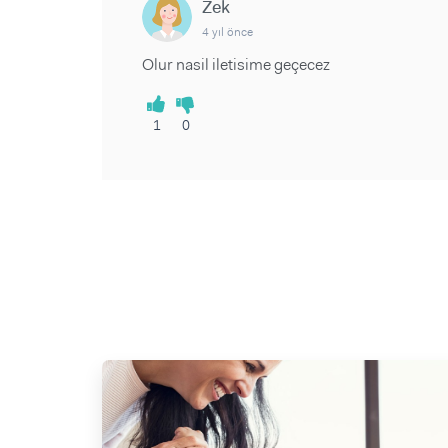
Zek
4 yıl önce
Olur nasil iletisime geçecez
1
0