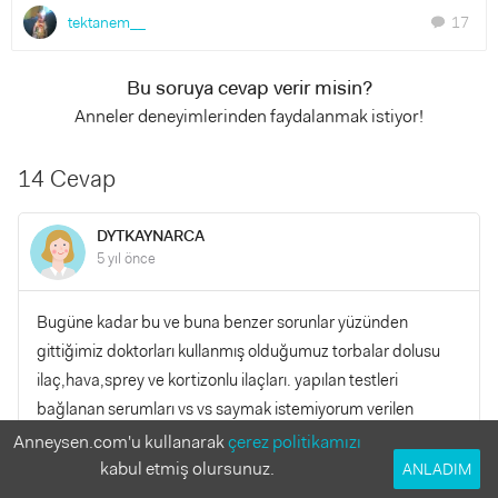
tektanem__
17
chat
Bu soruya cevap verir misin?
Anneler deneyimlerinden faydalanmak istiyor!
14 Cevap
DYTKAYNARCA
5 yıl önce
Bugüne kadar bu ve buna benzer sorunlar yüzünden
gittiğimiz doktorları kullanmış olduğumuz torbalar dolusu
ilaç,hava,sprey ve kortizonlu ilaçları. yapılan testleri
bağlanan serumları vs vs saymak istemiyorum verilen
paraları bir tarafa bıraktım inanın 1 cm ileri gidemedik ve en
Anneysen.com'u kullanarak
çerez politikamızı
son doktorumuz mustafa bey bize apiterapinin rusyada çok
kabul etmiş olursunuz.
ANLADIM
güzel sonuçlar verdiğini bahsetmişti burda diğer annelerin