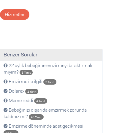
Hizmetler
Benzer Sorular
22 aylık bebeğime emzirmeyi bıraktırmalı
mıyım?
3 Yanıt
Emzirme ile ilgili
2 Yanıt
Dolarex
2 Yanıt
Meme reddi
4 Yanıt
Bebeğinizi dışarıda emzirmek zorunda
kaldınız mı?
40 Yanıt
Emzirme döneminde adet gecikmesi