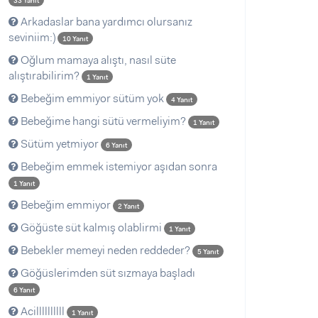
33 Yanıt
Arkadaslar bana yardımcı olursanız
seviniim:)
10 Yanıt
Oğlum mamaya alıştı, nasıl süte
alıştırabilirim?
1 Yanıt
Bebeğim emmiyor sütüm yok
4 Yanıt
Bebeğime hangi sütü vermeliyim?
1 Yanıt
Sütüm yetmiyor
6 Yanıt
Bebeğim emmek istemiyor aşıdan sonra
1 Yanıt
Bebeğim emmiyor
2 Yanıt
Göğüste süt kalmış olablirmi
1 Yanıt
Bebekler memeyi neden reddeder?
5 Yanıt
Göğüslerimden süt sızmaya başladı
6 Yanıt
Acillllllllll
1 Yanıt