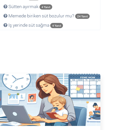
Sütten ayırmak
4 Yanıt
Memede biriken süt bozulur mu?
24 Yanıt
Iş yerinde süt sağma
4 Yanıt