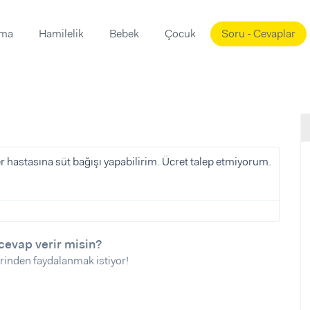
ama
Hamilelik
Bebek
Çocuk
Soru - Cevaplar
Süslemeleri
ama
ta
ı
ı
ısı
 Mekanı
mi)
er hastasına süt bağışı yapabilirim. Ücret talep etmiyorum.
üsleme
i
i
u
cevap verir misin?
ünü
i
rinden faydalanmak istiyor!