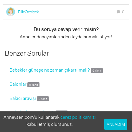
FilizÖzçiçek
0
chat
Bu soruya cevap verir misin?
Anneler deneyimlerinden faydalanmak istiyor!
Benzer Sorular
Bebekler güneşe ne zaman çıkartılmalı?
9 Yanıt
Balonlar
5 Yanıt
Bakıcı arayışı
3 Yanıt
Uykular haram oldu ☺️
5 Yanıt
Anneysen.com'u kullanarak
çerez politikamızı
2.5 yaşındaki oğlum sürekli anneannesiyle kalmak istiyor
kabul etmiş olursunuz.
ANLADIM
1 Yanıt