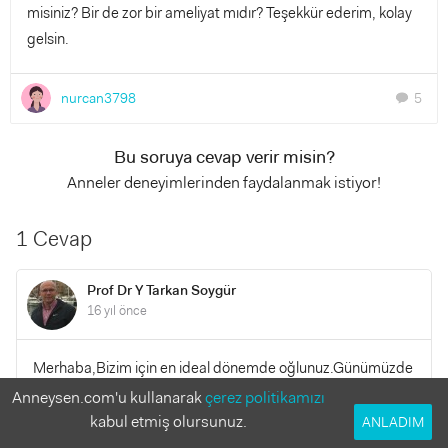
misiniz? Bir de zor bir ameliyat mıdır? Teşekkür ederim, kolay
gelsin.
nurcan3798
5
chat
Bu soruya cevap verir misin?
Anneler deneyimlerinden faydalanmak istiyor!
1 Cevap
Prof Dr Y Tarkan Soygür
16 yıl önce
Merhaba,Bizim için en ideal dönemde oğlunuz.Günümüzde
tüm dünyada önerilen hipospadyas ameliyatlartının
Anneysen.com'u kullanarak
çerez politikamızı
mümkünse 1.5 yaş öncesinde tamamlanmasıdır.Geçmiş
kabul etmiş olursunuz.
ANLADIM
olsun,Dr. T. Soygür