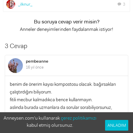
_ilknur_
3
chat
Bu soruya cevap verir misin?
Anneler deneyimlerinden faydalanmak istiyor!
3 Cevap
pembeanne
16 yıl önce
benim de önerim kayısı kompostosu olacak. bağırsakları
çalıştırdığını biliyorum.
fitili mecbur kalmadıkca bence kullanmayın.
aslında burada uzmanlara da sorular sorabiliyorsunuz,
dilerseniz oradaki bir uzmandan destek alın bir de...
Anneysen.com'u kullanarak
çerez politikamızı
kabul etmiş olursunuz.
ANLADIM
YANITLA
0
0