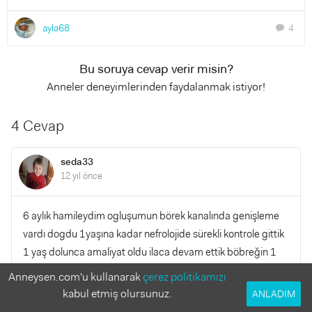
ayla68
4
chat
Bu soruya cevap verir misin?
Anneler deneyimlerinden faydalanmak istiyor!
4 Cevap
seda33
12 yıl önce
6 aylık hamileydim ogluşumun börek kanalında genişleme
vardı dogdu 1yaşına kadar nefrolojide sürekli kontrole gittik
1 yaş dolunca amaliyat oldu ilaca devam ettik böbreğin 1
tanesi %13 çalışıyor şimdi 4 yaşında konntrollere devam sen
Anneysen.com'u kullanarak
çerez politikamızı
bu konuda çok üzülme herşey yoluna girecektir senin
kabul etmiş olursunuz.
ANLADIM
yapacağın tekşey oğlunu doğunca en iyi yüksek doktorlara