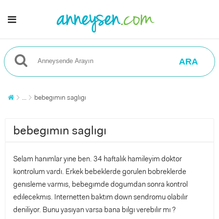
ARA
...
bebegımın saglıgı
bebegımın saglıgı
Selam hanımlar yıne ben. 34 haftalık hamileyim doktor
kontrolum vardı. Erkek bebeklerde gorulen bobreklerde
genısleme varmıs, bebegımde dogumdan sonra kontrol
edılecekmıs. Internetten baktım down sendromu olabılır
deniliyor. Bunu yasıyan varsa bana bılgı verebılır mı ?