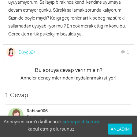
uyuyamiyorum. Sallayıp bırakınca kendi kendine uyumaya
devam etmiyor çünkü. Sürekli sallamak zorunda kalıyorum.
Sizin de böyle miydi? Koligi geçirenler artık bebeginiz sürekli
sallamadan uyuyabiliyor mu ? En cok merak ettigim konu bu.
Gercekten artik psikolojim bozuldu ya.
Duygu24
1
chat
Bu soruya cevap verir misin?
Anneler deneyimlerinden faydalanmak istiyor!
1 Cevap
Rabiaa006
5 yıl önce
Anneysen.com'u kullanarak
çerez politikamızı
kabul etmiş olursunuz.
ANLADIM
Merhabalar. Kolik sadece zaman isteyen bir durumdur. Şşş