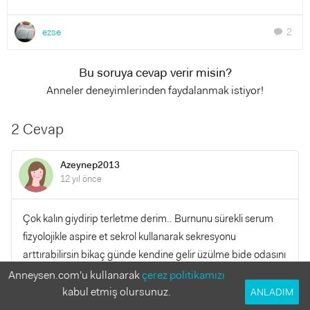
ezse
2
chat
Bu soruya cevap verir misin?
Anneler deneyimlerinden faydalanmak istiyor!
2 Cevap
Azeynep2013
12 yıl önce
Çok kalın giydirip terletme derim.. Burnunu sürekli serum
fizyolojikle aspire et sekrol kullanarak sekresyonu
arttırabilirsin bikaç günde kendine gelir üzülme bide odasını
havalandırmayı unutma
Anneysen.com'u kullanarak
çerez politikamızı
kabul etmiş olursunuz.
ANLADIM
YANITLA