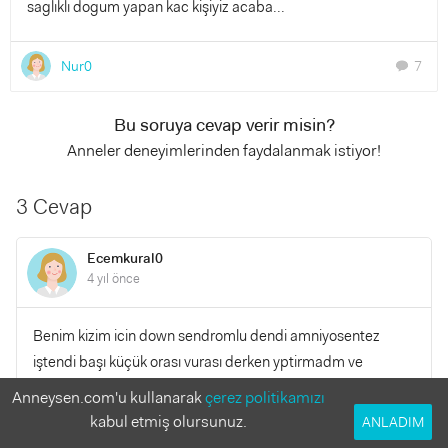
saglıklı dogum yapan kac kişiyiz acaba...
Nur0
7
chat
Bu soruya cevap verir misin?
Anneler deneyimlerinden faydalanmak istiyor!
3 Cevap
Ecemkural0
4 yıl önce
Benim kizim icin down sendromlu dendi amniyosentez
iştendi başı küçük orası vurası derken yptirmadm ve
herkesten sağlıklı bir çocuğum var hamileyken de mide
Anneysen.com'u kullanarak
çerez politikamızı
bulantisindan hcbsy yiyemedim yiyebildigim şeyler sınırlıydı
kabul etmiş olursunuz.
ANLADIM
kesinlikle ev yemeği yemedim 5 aylık olana kadar salatalık