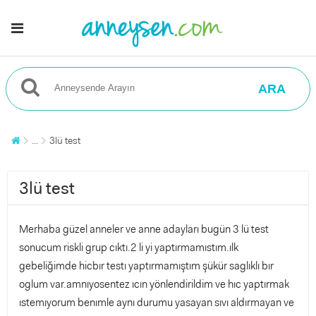
ARA
...
3lü test
3lü test
Merhaba güzel anneler ve anne adayları bugün 3 lü test
sonucum riskli grup cıktı.2 li yi yaptırmamıstım.ılk
gebeliğimde hicbır testı yaptırmamıştım şükür saglıklı bır
oglum var.amnıyosentez ıcın yönlendirildim ve hıc yaptırmak
ıstemıyorum benımle aynı durumu yasayan sıvı aldırmayan ve