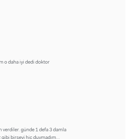
m o daha iyi dedi doktor
 verdiler. günde 1 defa 3 damla
 gibi birşeyi hiç duymadım...