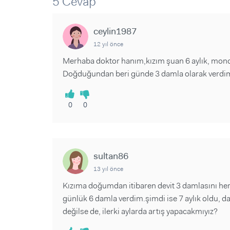
5 Cevap
Sorular ve Yanıtlar
Sorular ve Yanıtlar
Eğlence
Makaleler
Makaleler
Ürünler
ceylin1987
Videolar
Videolar
12 yıl önce
Sorular ve Yanıtlar
Merhaba doktor hanım,kızım şuan 6 aylık, mono
Doğduğundan beri günde 3 damla olarak verdim
Makaleler
Videolar
0
0
sultan86
13 yıl önce
Kızıma doğumdan itibaren devit 3 damlasını h
günlük 6 damla verdim.şimdi ise 7 aylık oldu, 
değilse de, ilerki aylarda artış yapacakmıyız?