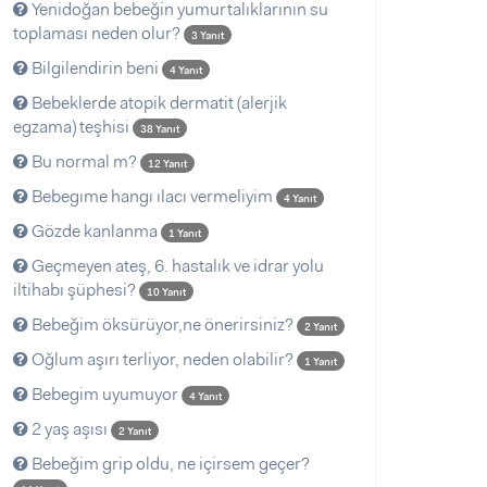
Yenidoğan bebeğin yumurtalıklarının su
toplaması neden olur?
3 Yanıt
Bilgilendirin beni
4 Yanıt
Bebeklerde atopik dermatit (alerjik
egzama) teşhisi
38 Yanıt
Bu normal m?
12 Yanıt
Bebegıme hangı ılacı vermeliyim
4 Yanıt
Gözde kanlanma
1 Yanıt
Geçmeyen ateş, 6. hastalık ve idrar yolu
iltihabı şüphesi?
10 Yanıt
Bebeğim öksürüyor,ne önerirsiniz?
2 Yanıt
Oğlum aşırı terliyor, neden olabilir?
1 Yanıt
Bebegim uyumuyor
4 Yanıt
2 yaş aşısı
2 Yanıt
Bebeğim grip oldu, ne içirsem geçer?