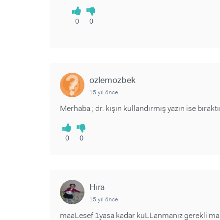
0
0
ozlemozbek
15 yıl önce
Merhaba ; dr. kışın kullandırmış yazın ise bırakt
0
0
Hira
15 yıl önce
maaLesef 1yasa kadar kuLLanmanız gerekli maaL