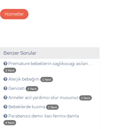
Hizmetler
Benzer Sorular
Premature bebeklerin saglikocagi asilari...
2 Yanıt
Alerjik bebeğim
1 Yanıt
Genizeti
1 Yanıt
Anneler acil yardımcı olur musunuz
1 Yanıt
Bebeklerde kusma
1 Yanıt
Parabensiz demir ilacı fermix damla
4 Yanıt