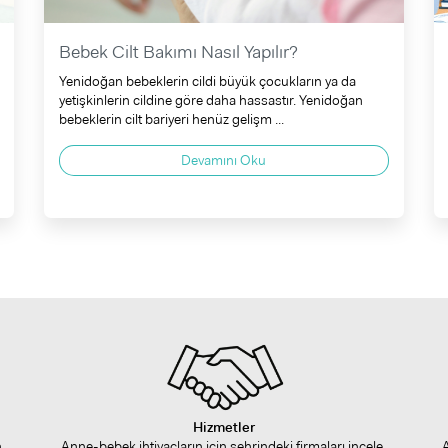
Bebek Cilt Bakımı Nasıl Yapılır?
Yenidoğan bebeklerin cildi büyük çocukların ya da
yetişkinlerin cildine göre daha hassastır. Yenidoğan
bebeklerin cilt bariyeri henüz gelişm ...
Devamını Oku
Hizmetler
n
Anne-bebek ihtiyaçların için şehrindeki firmaları incele,