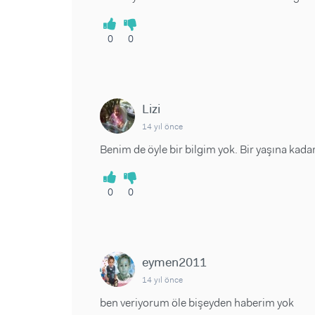
0
0
Lizi
14 yıl önce
Benim de öyle bir bilgim yok. Bir yaşına kada
0
0
eymen2011
14 yıl önce
ben veriyorum öle bişeyden haberim yok