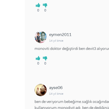
0
0
eymen2011
14 yıl önce
monoviti doktor değiştirdi ben devit3 alıyoru
0
0
ayse06
14 yıl önce
ben de veriyorum bebeğime.sağlık ocağından
kullanıyorum.monodivit adı. ben de dediğiniz