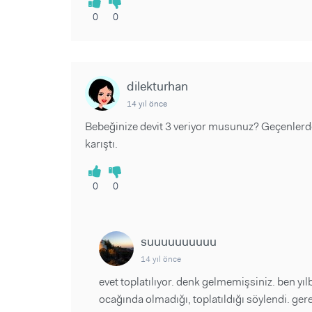
0
0
dilekturhan
14 yıl önce
Bebeğinize devit 3 veriyor musunuz? Geçenlerd
karıştı.
0
0
suuuuuuuuuu
14 yıl önce
evet toplatılıyor. denk gelmemişsiniz. ben y
ocağında olmadığı, toplatıldığı söylendi. ger