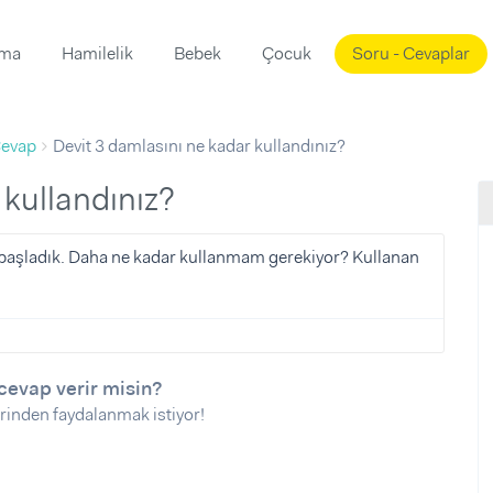
ama
Hamilelik
Bebek
Çocuk
Soru - Cevaplar
Süslemeleri
ama
evap
Devit 3 damlasını ne kadar kullandınız?
ta
ı
ı
ısı
 kullandınız?
 Mekanı
mi)
a başladık. Daha ne kadar kullanmam gerekiyor? Kullanan
üsleme
i
i
u
cevap verir misin?
ünü
i
rinden faydalanmak istiyor!