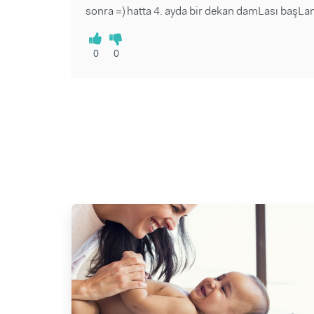
sonra =) hatta 4. ayda bir dekan damLası başLam
0
0