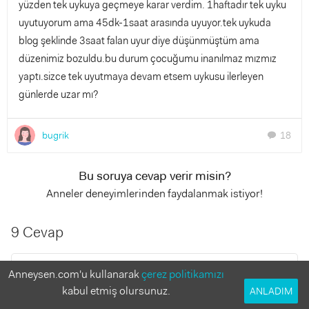
yüzden tek uykuya geçmeye karar verdim. 1haftadır tek uyku
uyutuyorum ama 45dk-1saat arasında uyuyor.tek uykuda
blog şeklinde 3saat falan uyur diye düşünmüştüm ama
düzenimiz bozuldu.bu durum çocuğumu inanılmaz mızmız
yaptı.sizce tek uyutmaya devam etsem uykusu ilerleyen
günlerde uzar mı?
bugrik
18
chat
Bu soruya cevap verir misin?
Anneler deneyimlerinden faydalanmak istiyor!
9 Cevap
Nihade
Anneysen.com'u kullanarak
çerez politikamızı
5 yıl önce
kabul etmiş olursunuz.
ANLADIM