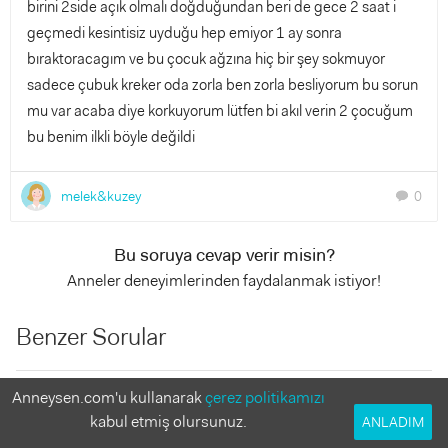
birini 2side açık olmalı doğduğundan beri de gece 2 saat i
geçmedi kesintisiz uyduğu hep emiyor 1 ay sonra
bıraktoracagım ve bu çocuk ağzına hiç bir şey sokmuyor
sadece çubuk kreker oda zorla ben zorla besliyorum bu sorun
mu var acaba diye korkuyorum lütfen bi akıl verin 2 çocuğum
bu benim ilkli böyle değildi
melek&kuzey
0
chat
Bu soruya cevap verir misin?
Anneler deneyimlerinden faydalanmak istiyor!
Benzer Sorular
12 aylık kızıma uyku eğitimi nasıl verebilirim?
Anneysen.com'u kullanarak
çerez politikamızı
63 Yanıt
kabul etmiş olursunuz.
ANLADIM
Kızım ağlayarak uyanıyor. ne yapabilirim??
8 Yanıt