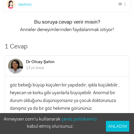
sevincc
1
chat
Bu soruya cevap verir misin?
Anneler deneyimlerinden faydalanmak istiyor!
1 Cevap
Dr Olcay Şahin
13 yıl önce
göz bebeği büyüp küçülen bir yapıdadır; ışıkla küçülebilir ,
heyecan ve korku gibi uyarılarla büyüyebilir. Anormal bir
durum olduğunu düşünüyorsanız ya çocuk doktorunuza
danışınız ya da bir göz hekimine görününüz.
Anneysen.com'u kullanarak
çerez politikamızı
YANITLA
0
0
kabul etmiş olursunuz.
ANLADIM