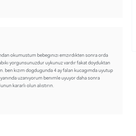
andan okumustum bebegınızı emzırdıkten sonra orda
 tabıkı yorgunsunuzdur uykunuz vardır fakat doyduktan
lın. ben kızım dogdugunda 4 ay falan kucagımda uyutup
na yanında uzanıyorum benımle uyuyor daha sonra
nun kararlı olun alıstırın.