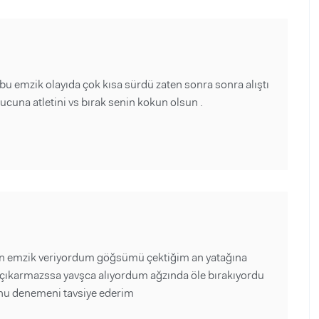
bu emzik olayıda çok kısa sürdü zaten sonra sonra alıştı
una atletini vs bırak senin kokun olsun .
en emzik veriyordum göğsümü çektiğim an yatağına
 çıkarmazssa yavşca alıyordum ağzında öle bırakıyordu
u denemeni tavsiye ederim