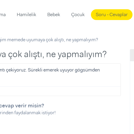
ama
Hamilelik
Bebek
Çocuk
Soru - Cevaplar
Süslemeleri
ama
im memede uyumaya çok alıştı, ne yapmalıyım?
ta
ı
ı
ısı
çok alıştı, ne yapmalıyım?
 Mekanı
mi)
ıntı çekiyoruz. Sürekli emerek uyuyor gögsümden
üsleme
i
i
u
cevap verir misin?
ünü
i
rinden faydalanmak istiyor!