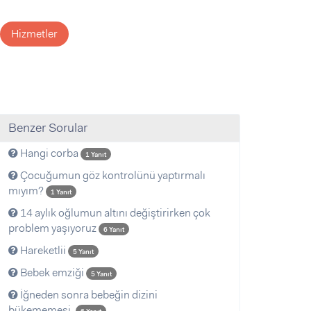
Hizmetler
Benzer Sorular
Hangi corba
1 Yanıt
Çocuğumun göz kontrolünü yaptırmalı
mıyım?
1 Yanıt
14 aylık oğlumun altını değiştirirken çok
problem yaşıyoruz
6 Yanıt
Hareketlii
5 Yanıt
Bebek emziği
5 Yanıt
İğneden sonra bebeğin dizini
bükememesi.