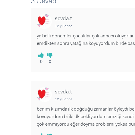
3 Cevap
Sorular ve Yanıtlar
Sorular ve Yanıtlar
Eğlence
Makaleler
Makaleler
Ürünler
sevda.t
Videolar
Videolar
12 yıl önce
Sorular ve Yanıtlar
ya belli dönemler çocuklar çok anneci oluyorlar 
emdikten sonra yatağına koyuyordum birde başuc
Makaleler
Videolar
0
0
sevda.t
12 yıl önce
benim kızımda ilk doğduğu zamanlar öyleydi b
koyuyordum bi iki dk bekliyordum emziği kendi
çok emmiyordu eğer doyma problemi yoksa bun