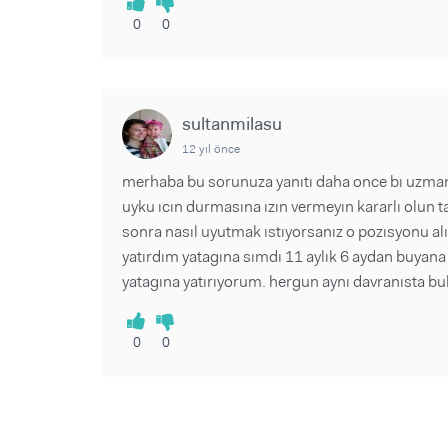
0
0
sultanmilasu
12 yıl önce
merhaba bu sorunuza yanıtı daha once bı uzm
uyku ıcın durmasına ızın vermeyın kararlı olun
sonra nasıl uyutmak ıstıyorsanız o pozısyonu a
yatırdım yatagına sımdı 11 aylık 6 aydan buya
yatagına yatırıyorum. hergun aynı davranısta bulu
0
0