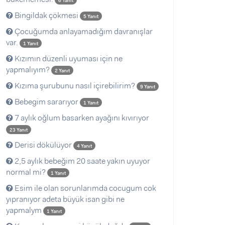
6 Yanıt
Bingildak çökmesi
5 Yanıt
Çocuğumda anlayamadığım davranışlar
var.
1 Yanıt
Kızımın düzenli uyuması için ne
yapmalıyım?
2 Yanıt
Kızıma şurubunu nasıl içirebilirim?
9 Yanıt
Bebegim sararıyor
1 Yanıt
7 aylık oğlum basarken ayağını kıvırıyor
23 Yanıt
Derisi dökülüyor
4 Yanıt
2,5 aylık bebeğim 20 saate yakın uyuyor
normal mi?
1 Yanıt
Esim ile olan sorunlarımda cocugum cok
yıpranıyor adeta büyük isan gibi ne
yapmalym
1 Yanıt