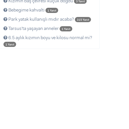
Kızımın baş çevresi küçük doğdu
3 Yanıt
Bebegime kahvalti
1 Yanıt
Park yatak kullanışlı mıdır acaba?
315 Yanıt
Tarsus'ta yaşayan anneler
1 Yanıt
6.5 aylık kızımın boyu ve kilosu normal mi?
1 Yanıt