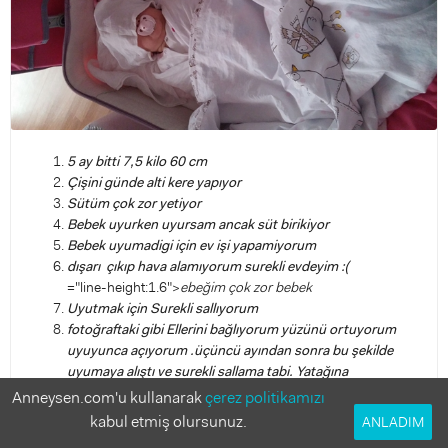
5 ay bitti 7,5 kilo 60 cm
Çişini günde alti kere yapıyor
Sütüm çok zor yetiyor
Bebek uyurken uyursam ancak süt birikiyor
Bebek uyumadigi için ev işi yapamiyorum
dışarı çıkıp hava alamıyorum surekli evdeyim :(
="line-height:1.6">
ebeğim çok zor bebek
Uyutmak için Surekli sallıyorum
fotoğraftaki gibi Ellerini bağlıyorum yüzünü ortuyorum
uyuyunca açıyorum .üçüncü ayından sonra bu şekilde
uyumaya alıştı ve surekli sallama tabi. Yatağına
alisamayacak galiba . şu anda besikte yatiyor
Anneysen.com'u kullanarak
çerez politikamızı
10dk sonra uyanıyor sallarsam en fazla bir saat uyuyor
kabul etmiş olursunuz.
ANLADIM
Gazimiz dört aylıkken geçti çok gazlı bir bebek