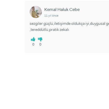
Sorular ve Yanıtlar
Sorular ve Yanıtlar
Eğlence
Makaleler
Makaleler
Kemal Haluk Cebe
Ürünler
Videolar
Videolar
11 yıl önce
sezgiler güçlü,iletişimde oldukça iyi,duygusal g
Sorular ve Yanıtlar
,tereddütlü,pratik zekalı
Makaleler
Videolar
0
0