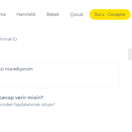
ama
Hamilelik
Bebek
Çocuk
Soru - Cevaplar
Süslemeleri
ama
 Irmak Er
ta
ı
ı
ısı
 Mekanı
mi)
zi rica ediyorum
üsleme
i
i
u
cevap verir misin?
rinden faydalanmak istiyor!
ünü
i