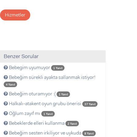
Hizmetler
Benzer Sorular
Bebegim uyumuyor
1 Yanıt
Bebeğim sürekli ayakta sallanmak istiyor!
4 Yanıt
Bebeğim oturamıyor :(
1 Yanıt
Halkalı-atakent oyun grubu önerisi
37 Yanıt
Oğlum zayıf mı
1 Yanıt
Bebeklerde elleri kullanma
2 Yanıt
Bebeğim sesten irkiliyor ve uykuda
8 Yanıt