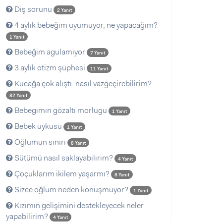
Diş sorunu
2 Yanıt
4 aylık bebeğim uyumuyor, ne yapacağım?
1 Yanıt
Bebeğim agulamıyor
7 Yanıt
3 aylık otizm şüphesi
11 Yanıt
Kucağa çok alıştı. nasıl vazgeçirebilirim?
82 Yanıt
Bebegımın gözaltı morlugu
1 Yanıt
Bebek uykusu
1 Yanıt
Oğlumun siniri
8 Yanıt
Sütümü nasıl saklayabilirim?
4 Yanıt
Çoçuklarım ikilem yaşarmı?
8 Yanıt
Sizce oğlum neden konuşmuyor?
1 Yanıt
Kızımın gelişimini destekleyecek neler
yapabilirim?
4 Yanıt