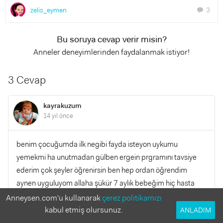
zelis_eymen
3
chat
Bu soruya cevap verir misin?
Anneler deneyimlerinden faydalanmak istiyor!
3 Cevap
kayrakuzum
14 yıl önce
benim çocuğumda ilk negibi fayda isteyon uykumu
yemekmi ha unutmadan gülben ergein prgramını tavsiye
ederim çok şeyler öğrenirsin ben hep ordan öğrendim
aynen uyguluyom allaha şükür 7 aylık bebeğim hiç hasta
olmadı
Anneysen.com'u kullanarak
çerez politikamızı
kabul etmiş olursunuz.
ANLADIM
YANITLA