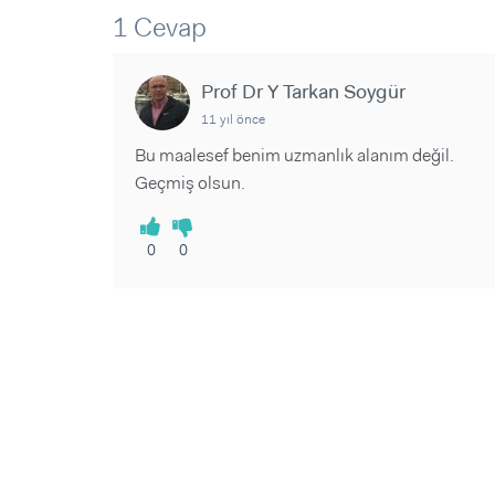
Sorular ve Yanıtlar
Sorular ve Yanıtlar
1 Cevap
Eğlence
Makaleler
Makaleler
Ürünler
Videolar
Videolar
Prof Dr Y Tarkan Soygür
11 yıl önce
Sorular ve Yanıtlar
Bu maalesef benim uzmanlık alanım değil.
Makaleler
Geçmiş olsun.
Videolar
0
0