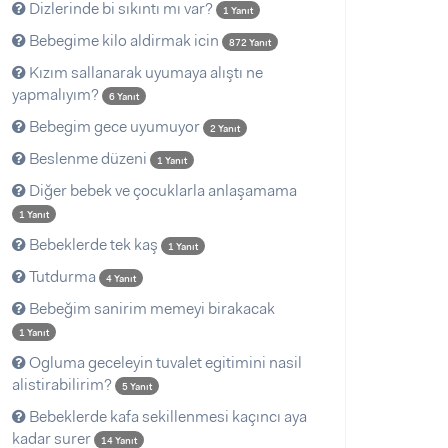
Dizlerinde bi sıkıntı mı var?
1 Yanıt
Bebegime kilo aldirmak icin
872 Yanıt
Kızım sallanarak uyumaya alıştı ne
yapmalıyım?
6 Yanıt
Bebegim gece uyumuyor
2 Yanıt
Beslenme düzeni
1 Yanıt
Diğer bebek ve çocuklarla anlaşamama
1 Yanıt
Bebeklerde tek kaş
1 Yanıt
Tutdurma
4 Yanıt
Bebeğim sanirim memeyi birakacak
1 Yanıt
Ogluma geceleyin tuvalet egitimini nasil
alistirabilirim?
5 Yanıt
Bebeklerde kafa sekillenmesi kaçıncı aya
kadar surer
14 Yanıt