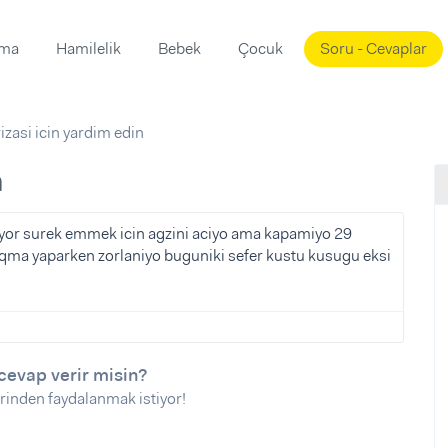
ama
Hamilelik
Bebek
Çocuk
Soru - Cevaplar
Süslemeleri
ama
rizasi icin yardim edin
ta
ı
ı
ısı
n
 Mekanı
mi)
yor surek emmek icin agzini aciyo ama kapamiyo 29
e qma yaparken zorlaniyo buguniki sefer kustu kusugu eksi
üsleme
i
i
u
ünü
i
cevap verir misin?
rinden faydalanmak istiyor!