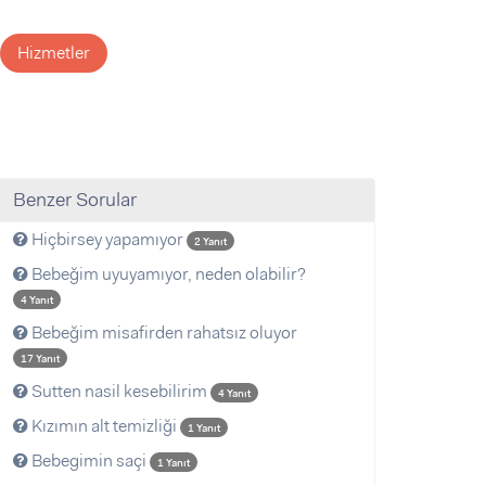
Hizmetler
Benzer Sorular
Hiçbirsey yapamıyor
2 Yanıt
Bebeğim uyuyamıyor, neden olabilir?
4 Yanıt
Bebeğim misafirden rahatsız oluyor
17 Yanıt
Sutten nasil kesebilirim
4 Yanıt
Kızımın alt temizliği
1 Yanıt
Bebegimin saçi
1 Yanıt