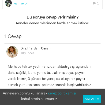
esmaerol
1
chat
Bu soruya cevap verir misin?
Anneler deneyimlerinden faydalanmak istiyor!
1 Cevap
Dr Elif Erdem Özcan
10 yıl önce
Merhaba tek tek yedirmeniz damaktadı gelişi açısından
daha sağlıklı, labne yerine tuzu alınmış beyaz peynir
verebilirsiniz, 3 gün de bir yeni gıda ekleyerek peynir-
ekmek-yumurta sarısı-pekmez sırasıyla başlayabilirsiniz.
sağlıklı günler.
Anneysen.com'u kullanarak
çerez politikamızı
kabul etmiş olursunuz.
ANLADIM
YANITLA
0
0