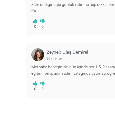
Zatn dedigim gbi gunluk rutinine hep dikkat etm
Ka
0
0
Zeynep Ulaş Demirel
10 yıl önce
Merhaba bebeginizin gün içinde her 1,5-2 saatt
eğitimi verip adım adım yatağında uyumayı ogret
0
0