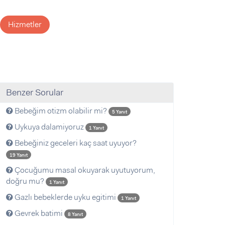
Hizmetler
Benzer Sorular
Bebeğim otizm olabilir mi?
5 Yanıt
Uykuya dalamiyoruz
1 Yanıt
Bebeğiniz geceleri kaç saat uyuyor?
19 Yanıt
Çocuğumu masal okuyarak uyutuyorum,
doğru mu?
1 Yanıt
Gazlı bebeklerde uyku egitimi
1 Yanıt
Gevrek batimi
8 Yanıt