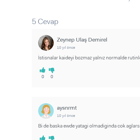
Sorular ve Yanıtlar
Sorular ve Yanıtlar
Eğlence
Makaleler
Makaleler
Ürünler
Videolar
Videolar
5 Cevap
Sorular ve Yanıtlar
Zeynep Ulaş Demirel
Makaleler
10 yıl önce
Videolar
İstisnalar kaideyi bozmaz yalnız normalde ruti
0
0
aysnrmt
10 yıl önce
Bi de baska ewde yatagi olmadiginda cok aglars