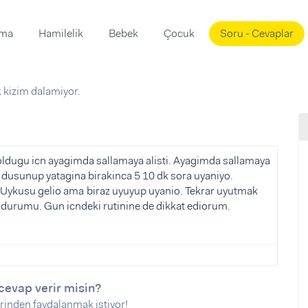
ama
Hamilelik
Bebek
Çocuk
Soru - Cevaplar
Süslemeleri
ama
k kizim dalamiyor.
ta
ı
ı
ısı
 Mekanı
mi)
 oldugu icn ayagimda sallamaya alisti. Ayagimda sallamaya
i dusunup yatagina birakinca 5 10 dk sora uyaniyo.
üsleme
i
. Uykusu gelio ama biraz uyuyup uyanio. Tekrar uyutmak
i
urumu. Gun icndeki rutinine de dikkat ediorum.
u
ünü
i
cevap verir misin?
rinden faydalanmak istiyor!