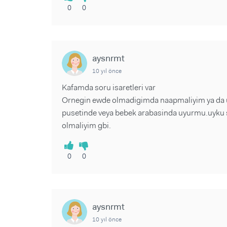
0
0
aysnrmt
10 yıl önce
Kafamda soru isaretleri var
Ornegin ewde olmadigimda naapmaliyim ya da 
pusetinde veya bebek arabasinda uyurmu.uyku s
olmaliyim gbi.
0
0
aysnrmt
10 yıl önce