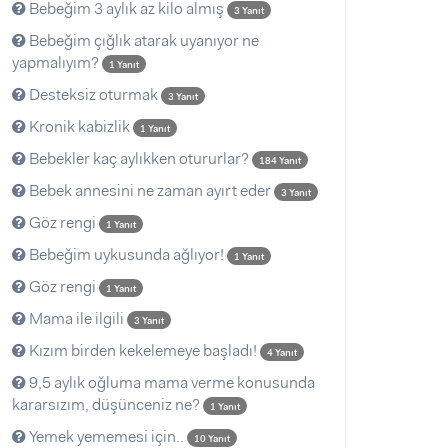
Bebeğim 3 aylık az kilo almış
3 Yanıt
Bebeğim çığlık atarak uyanıyor ne
yapmalıyım?
1 Yanıt
Desteksiz oturmak
3 Yanıt
Kronik kabizlik
1 Yanıt
Bebekler kaç aylıkken otururlar?
184 Yanıt
Bebek annesini ne zaman ayırt eder
3 Yanıt
Göz rengi
1 Yanıt
Bebeğim uykusunda ağlıyor!
1 Yanıt
Göz rengi
1 Yanıt
Mama ile ilgili
3 Yanıt
Kızım birden kekelemeye başladı!
4 Yanıt
9,5 aylık oğluma mama verme konusunda
kararsızım, düşünceniz ne?
1 Yanıt
Yemek yememesi için..
10 Yanıt