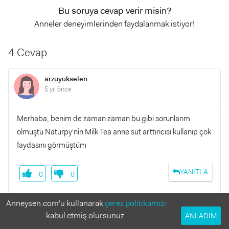
Bu soruya cevap verir misin?
Anneler deneyimlerinden faydalanmak istiyor!
4 Cevap
arzuyukselen
5 yıl önce
Merhaba, benim de zaman zaman bu gibi sorunlarım
olmuştu Naturpy'nin Milk Tea anne süt arttırıcısı kullanıp çok
faydasını görmüştüm
YANITLA
0
0
Anneysen.com'u kullanarak
çerez politikamızı
kabul etmiş olursunuz.
ANLADIM
Fadime01
5 yıl önce