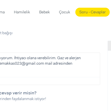
ama
Hamilelik
Bebek
Çocuk
Soru - Cevaplar
Süslemeleri
ama
t bağışı
ta
ı
ı
ısı
 Mekanı
mi)
ıyorum. İhtiyacı olana verebilirim. Gaz ve alerjen
lemakkas023@gmail.com
mail adresinden
üsleme
i
i
u
ünü
i
cevap verir misin?
rinden faydalanmak istiyor!