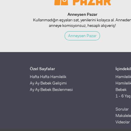
Anneysen Pazar
Kullanmadığın eşyaları sat, yenilerini kolayca al. Annede
anneye komisyonsuz, hesaplı alışveriş!
Anneysen Pazar
Özel Sayfalar
İçindeki
Hafta Hafta Hamilelik
Hamileli
Ay Ay Bebek Gelişimi
Hamileli
Ay Ay Bebek Beslenmesi
Bebek
1 - 6 Ya
Sorular
Makalele
Videolar