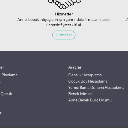
Hizmetler
n
Anne-bebek ihtiyaçların için şehrindeki firmaları incele,
ücretsiz fiyat teklifi al.
Hizmetler
ler
Araçlar
k Planlama
Gebelik Hesaplama
k
Çocuk Boy Hesaplama
Yumurtlama Dönemi Hesaplama
ş Çocuk
Bebek İsimleri
Anne Bebek Burç Uyumu
r