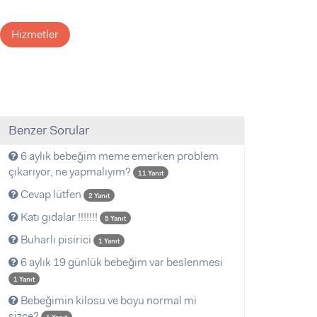
Hizmetler
Benzer Sorular
6 aylık bebeğim meme emerken problem
çıkarıyor, ne yapmalıyım?
11 Yanıt
Cevap lütfen
2 Yanıt
Katı gıdalar !!!!!!!
5 Yanıt
Buharlı pisirici
1 Yanıt
6 aylık 19 günlük bebeğim var beslenmesi
1 Yanıt
Bebeğimin kilosu ve boyu normal mi
sizce?