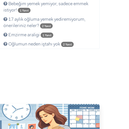
Bebeğim yemek yemiyor, sadece emmek
istiyor!
1 Yanıt
17 aylık oğluma yemek yediremiyorum,
önerileriniz neler?
2 Yanıt
Emzirme araligi
1 Yanıt
Oğlumun neden iştahı yok
2 Yanıt