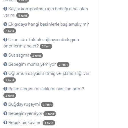
1 Yanıt
Kayısı kompostosu içip bebeği ishal olan
var mı
5 Yanıt
Ek gıdaya hangi besinlerle başlamalıyım?
2 Yanıt
Uzun süre tokluk sağlayacak ek gıda
önerileriniz neler?
5 Yanıt
Sut sagma
2 Yanıt
Bebeğim mama yemiyor
2 Yanıt
Oğlumun salyası artmış ve iştahsızlığı var!
1 Yanıt
Besin alerjisi mi isilik mi nasıl anlarım?
1 Yanıt
Buğday ruşeymi
7 Yanıt
Bebegim yemiyor
2 Yanıt
Bebek bisküvileri
1 Yanıt