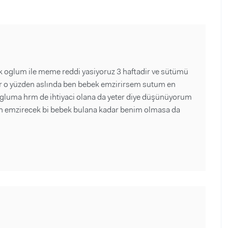
k oglum ile meme reddi yasiyoruz 3 haftadir ve sütümü
or o yüzden aslında ben bebek emzirirsem sutum en
gluma hrm de ihtiyaci olana da yeter diye düşünüyorum
n emzirecek bi bebek bulana kadar benim olmasa da