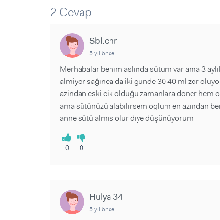
Sorular ve Yanıtlar
Sorular ve Yanıtlar
2 Cevap
Eğlence
Makaleler
Makaleler
Ürünler
Videolar
Videolar
Sbl.cnr
5 yıl önce
Sorular ve Yanıtlar
Merhabalar benim aslinda sütum var ama 3 ayli
Makaleler
almiyor sağınca da iki gunde 30 40 ml zor oluy
Videolar
azindan eski cik olduğu zamanlara doner hem o
ama sütünüzü alabilirsem oglum en azından be
anne sütü almis olur diye düşünüyorum
0
0
Hülya 34
5 yıl önce