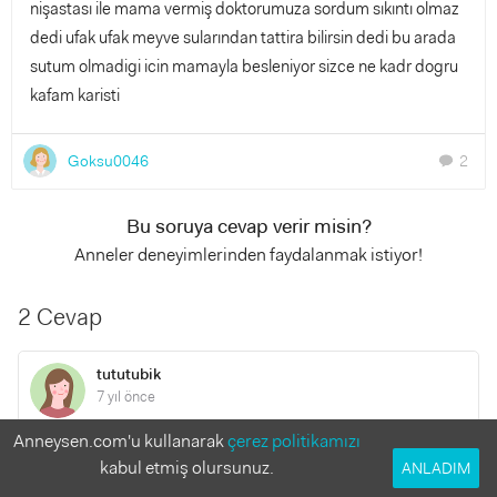
nişastası ile mama vermiş doktorumuza sordum sıkıntı olmaz
dedi ufak ufak meyve sularından tattira bilirsin dedi bu arada
sutum olmadigi icin mamayla besleniyor sizce ne kadr dogru
kafam karisti
Goksu0046
2
chat
Bu soruya cevap verir misin?
Anneler deneyimlerinden faydalanmak istiyor!
2 Cevap
tututubik
7 yıl önce
Anneysen.com'u kullanarak
çerez politikamızı
meyve suyumu ne alaka yaa.. canım hazır gıda yok ona göre
kabul etmiş olursunuz.
ANLADIM
şuan onun için anne sütü o yoksa anne sütüne en yakın olan