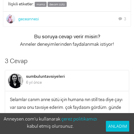
İlişkili etiketler:
mama
devam sütü
geceannesi
3
chat
Bu soruya cevap verir misin?
Anneler deneyimlerinden faydalanmak istiyor!
3 Cevap
sumbuluntavsiyeleri
6 yıl önce
Selamlar canım anne sütü için humana nın still tea diye çayı
var sana onu tavsiye ederim. çok faydasını gördüm. günde
3 kere iç zamanla sen de görürsün eminim. mama
Anneysen.com'u kullanarak
çerez politikamızı
konusunda ise yine humana kullanabilir. humana şu an
kabul etmiş olursunuz.
ANLADIM
piyasadaki en sağlıklı marka.