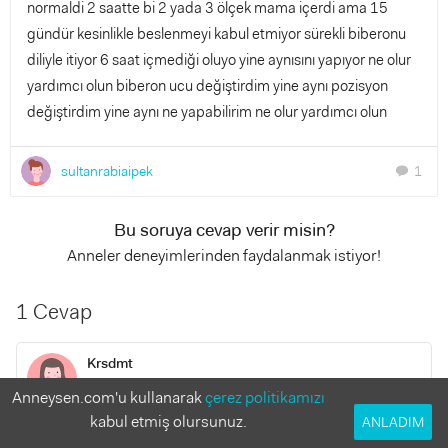
normaldi 2 saatte bi 2 yada 3 ölçek mama içerdi ama 15
gündür kesinlikle beslenmeyi kabul etmiyor sürekli biberonu
diliyle itiyor 6 saat içmediği oluyo yine aynısını yapıyor ne olur
yardımcı olun biberon ucu değiştirdim yine aynı pozisyon
değiştirdim yine aynı ne yapabilirim ne olur yardımcı olun
sultanrabiaipek
1
chat
Bu soruya cevap verir misin?
Anneler deneyimlerinden faydalanmak istiyor!
1 Cevap
Krsdmt
7 yıl önce
Anneysen.com'u kullanarak
çerez politikamızı
kabul etmiş olursunuz.
ANLADIM
Canım kaşıkla besle bi süre sonra tekrar biberonu denersin