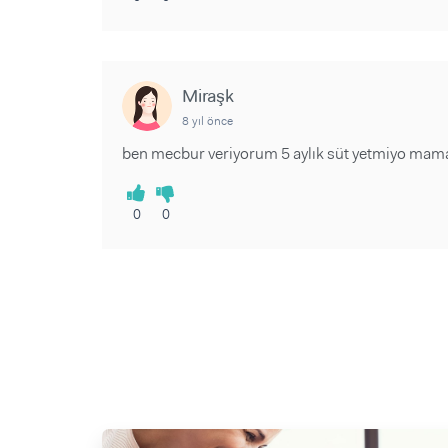
Miraşk
8 yıl önce
ben mecbur veriyorum 5 aylık süt yetmiyo mam
0
0