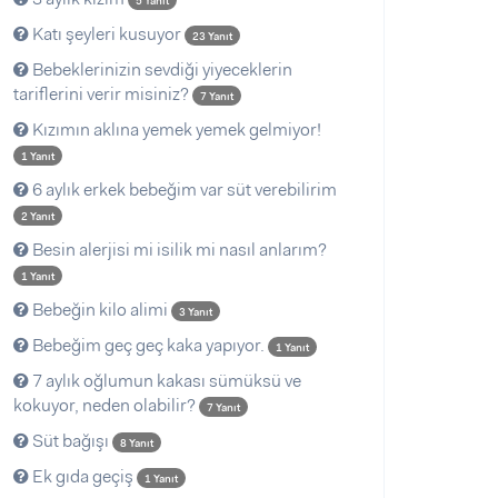
5 Yanıt
Katı şeyleri kusuyor
23 Yanıt
Bebeklerinizin sevdiği yiyeceklerin
tariflerini verir misiniz?
7 Yanıt
Kızımın aklına yemek yemek gelmiyor!
1 Yanıt
6 aylık erkek bebeğim var süt verebilirim
2 Yanıt
Besin alerjisi mi isilik mi nasıl anlarım?
1 Yanıt
Bebeğin kilo alimi
3 Yanıt
Bebeğim geç geç kaka yapıyor.
1 Yanıt
7 aylık oğlumun kakası sümüksü ve
kokuyor, neden olabilir?
7 Yanıt
Süt bağışı
8 Yanıt
Ek gıda geçiş
1 Yanıt