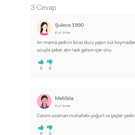
Sorular ve Yanıtlar
Sorular ve Yanıtlar
3 Cevap
Eğlence
Makaleler
Makaleler
Ürünler
Videolar
Videolar
Şulece 1990
8 yıl önce
Sorular ve Yanıtlar
Arı mama yedirin biraz duru yapın süt koymadan 
Makaleler
ucuyla şeker atın tadı gelsin içer onu
Videolar
0
0
MeliSıla
8 yıl önce
Canım ozaman muhallebi yoğurt vs şeyler yedir
0
0