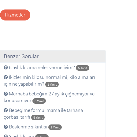
Hizmetler
Benzer Sorular
5 aylık kızıma neler vermeliyim?
5 Yanıt
İkizlerimin kilosu normal mi, kilo almaları
için ne yapabilirim?
1 Yanıt
Merhaba bebeğim 27 aylık çiğnemiyor ve
konusamıyor
3 Yanıt
Bebegime formul mama ile tarhana
çorbası tarifi
5 Yanıt
Beslenme sıkıntısı
1 Yanıt
3 aylık kızım