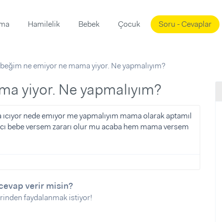
ama
Hamilelik
Bebek
Çocuk
Soru - Cevaplar
Süslemeleri
ama
beğim ne emiyor ne mama yiyor. Ne yapmalıyım?
ta
ı
ı
ısı
ma yiyor. Ne yapmalıyım?
 Mekanı
mi)
ma ıcıyor nede emıyor me yapmalıyım mama olarak aptamıl
cıcı bebe versem zararı olur mu acaba hem mama versem
üsleme
i
i
u
ünü
i
cevap verir misin?
rinden faydalanmak istiyor!