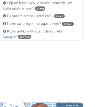
Oğlum için çinko ve demir ilacını birlikte
kullanabilir miyim?
1 Yanıt
Ek gıda için tabak çatal kaşık
2 Yanıt
Kızım su içmiyor, ne yapmalıyım?
10 Yanıt
Kızım antibiyotik yüzünden sürekli
kusuyor!
154 Yanıt