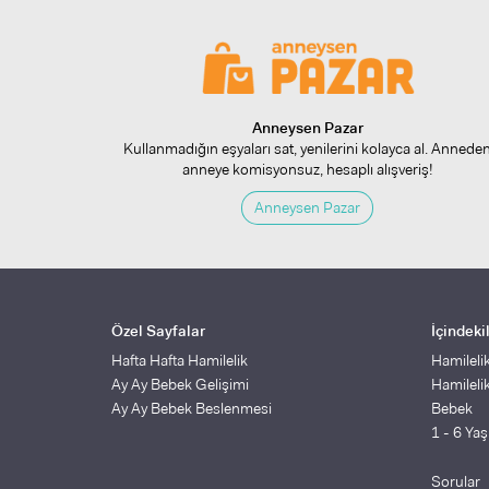
Anneysen Pazar
Kullanmadığın eşyaları sat, yenilerini kolayca al. Annede
anneye komisyonsuz, hesaplı alışveriş!
Anneysen Pazar
Özel Sayfalar
İçindeki
Hafta Hafta Hamilelik
Hamileli
Ay Ay Bebek Gelişimi
Hamileli
Ay Ay Bebek Beslenmesi
Bebek
1 - 6 Ya
Sorular