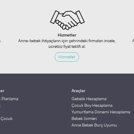
Hizmetler
n
Anne-bebek ihtiyaçların için şehrindeki firmaları incele,
ücretsiz fiyat teklifi al.
Hizmetler
ler
Araçlar
k Planlama
Gebelik Hesaplama
k
Çocuk Boy Hesaplama
Yumurtlama Dönemi Hesaplama
ş Çocuk
Bebek İsimleri
Anne Bebek Burç Uyumu