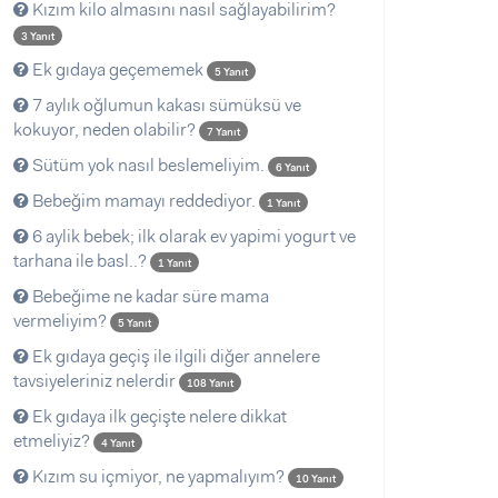
Kızım kilo almasını nasıl sağlayabilirim?
3 Yanıt
Ek gıdaya geçememek
5 Yanıt
7 aylık oğlumun kakası sümüksü ve
kokuyor, neden olabilir?
7 Yanıt
Sütüm yok nasıl beslemeliyim.
6 Yanıt
Bebeğim mamayı reddediyor.
1 Yanıt
6 aylik bebek; ilk olarak ev yapimi yogurt ve
tarhana ile basl..?
1 Yanıt
Bebeğime ne kadar süre mama
vermeliyim?
5 Yanıt
Ek gıdaya geçiş ile ilgili diğer annelere
tavsiyeleriniz nelerdir
108 Yanıt
Ek gıdaya ilk geçişte nelere dikkat
etmeliyiz?
4 Yanıt
Kızım su içmiyor, ne yapmalıyım?
10 Yanıt