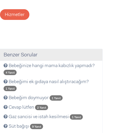
Hizmetler
Benzer Sorular
Bebeğinize hangi mama kabızlık yapmadı?
4 Yanıt
Bebeğimi ek gıdaya nasıl alıştıracağım?
1 Yanıt
Bebeğim doymuyor
1 Yanıt
Cevap lütfen
2 Yanıt
Gaz sancisi ve istah kesilmesi
1 Yanıt
Süt bağışı
9 Yanıt