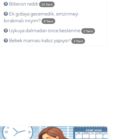
Biberon reddi
10 Yanıt
Ek gıdaya gecemedik, emzirmeyi
bırakmalı miyim?
6 Yanıt
Uykuya dalmadan önce beslenme
2 Yanıt
Bebek maması kabız yapıyor!
3 Yanıt