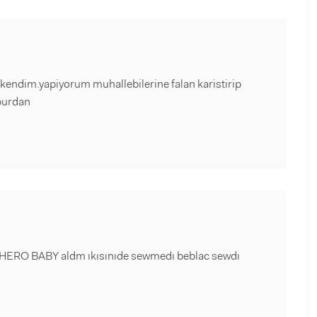
 kendim.yapiyorum muhallebilerine falan karistirip
 burdan
HERO BABY aldm ıkısınıde sewmedı beblac sewdı