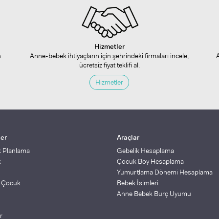
Hizmetler
n
Anne-bebek ihtiyaçların için şehrindeki firmaları incele,
ücretsiz fiyat teklifi al.
Hizmetler
ler
Araçlar
k Planlama
Gebelik Hesaplama
k
Çocuk Boy Hesaplama
Yumurtlama Dönemi Hesaplama
ş Çocuk
Bebek İsimleri
Anne Bebek Burç Uyumu
r