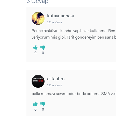
3 Cevap
Sorular ve Yanıtlar
Sorular ve Yanıtlar
Eğlence
Makaleler
Makaleler
Ürünler
kutaynannesi
Videolar
Videolar
12 yıl önce
Sorular ve Yanıtlar
Bence bisküvini kendin yap hazir kullanma. Ben
veriyorum mis gibi. Tarif göndereyim ben sana
Makaleler
Videolar
0
0
elifatihm
12 yıl önce
belki mamayı sewmıodur bnde oqluma SMA ve 
0
0