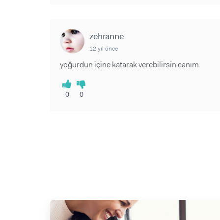
zehranne
12 yıl önce
yoğurdun içine katarak verebilirsin canım
0
0