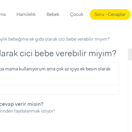
ama
Hamilelik
Bebek
Çocuk
Soru - Cevaplar
Süslemeleri
ama
aylık bebeğime ek gıda olarak cici bebe verebilir miyim?
ta
ı
ı
ısı
larak cici bebe verebilir miyim?
 Mekanı
mi)
pa mama kullanıyorum ama çok az içiyo ek besin olarak
üsleme
i
i
u
cevap verir misin?
ünü
i
rinden faydalanmak istiyor!