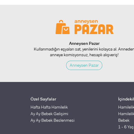
Anneysen Pazar
Kullanmadığın eşyaları sat, yenilerini kolayca al. Annede
anneye komisyonsuz, hesaplı alışveriş!
Anneysen Pazar
Özel Sayfalar
İçindeki
Hafta Hafta Hamilelik
Hamileli
Ay Ay Bebek Gelişimi
Hamileli
Ay Ay Bebek Beslenmesi
Bebek
1 - 6 Ya