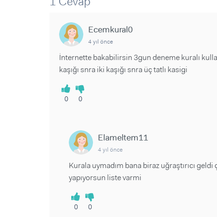
1 Cevap
Sorular ve Yanıtlar
Sorular ve Yanıtlar
Eğlence
Makaleler
Makaleler
Ürünler
Ecemkural0
Videolar
Videolar
4 yıl önce
Sorular ve Yanıtlar
İnternette bakabilirsin 3gun deneme kuralı kull
kaşığı snra iki kaşığı snra üç tatlı kasigi
Makaleler
Videolar
0
0
Elameltem11
4 yıl önce
Kurala uymadım bana biraz uğraştırıcı geldi
yapıyorsun liste varmi
0
0