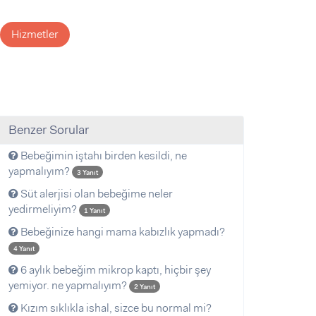
Hizmetler
Benzer Sorular
Bebeğimin iştahı birden kesildi, ne
yapmalıyım?
3 Yanıt
Süt alerjisi olan bebeğime neler
yedirmeliyim?
1 Yanıt
Bebeğinize hangi mama kabızlık yapmadı?
4 Yanıt
6 aylık bebeğim mikrop kaptı, hiçbir şey
yemiyor. ne yapmalıyım?
2 Yanıt
Kızım sıklıkla ishal, sizce bu normal mi?