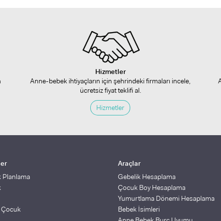
Hizmetler
n
Anne-bebek ihtiyaçların için şehrindeki firmaları incele,
ücretsiz fiyat teklifi al.
Hizmetler
ler
Araçlar
k Planlama
Gebelik Hesaplama
k
Çocuk Boy Hesaplama
Yumurtlama Dönemi Hesaplama
ş Çocuk
Bebek İsimleri
Anne Bebek Burç Uyumu