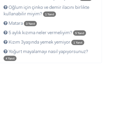
Oğlum için çinko ve demir ilacını birlikte
kullanabilir miyim?
1 Yanıt
Matara
3 Yanıt
5 aylık kızıma neler vermeliyim?
5 Yanıt
Kızım 3yaşında yemek yemiyor
1 Yanıt
Yoğurt mayalamayı nasıl yapıyorsunuz?
4 Yanıt