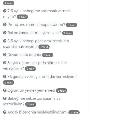
2 Yanıt
7.5 aylik bebegime sarimsak vermeli
miyim?
6 Yanıt
Pirinç unu maması yapan var mı?
5 Yanıt
Bal ne kadar katmaliyim sizce ?
1 Yanıt
3,5 aylik bebegi gece emzirmek icin
uyandirmali miyim?
4 Yanıt
Devam sütü önerisi
2 Yanıt
6 aylık oğluma ek gıda olarak neler
verebilirim?
1 Yanıt
Ek gıdaları ve suyu ne kadar vermeliyim?
6 Yanıt
Oğlumun yemek yememesi
1 Yanıt
Bebeğime sebze çorbasını nasıl
vermeliyim?
7 Yanıt
Ancak biberonla besleyebiliyorum.
3 Yanıt