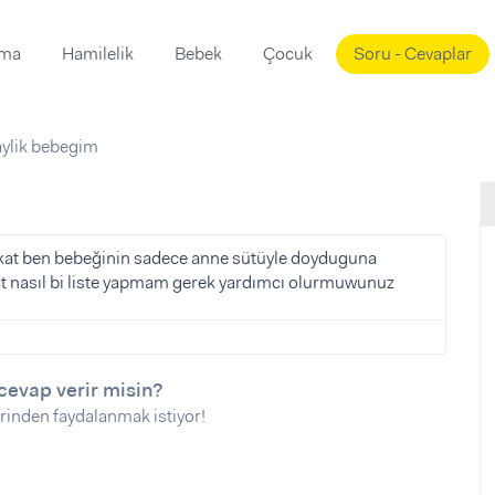
ama
Hamilelik
Bebek
Çocuk
Soru - Cevaplar
Süslemeleri
ama
aylik bebegim
ta
ı
ı
ısı
 Mekanı
mi)
akat ben bebeğinin sadece anne sütüyle doyduguna
nasıl bi liste yapmam gerek yardımcı olurmuwunuz
üsleme
i
i
u
cevap verir misin?
ünü
i
rinden faydalanmak istiyor!