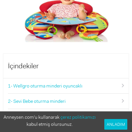
İçindekiler
1- Wellgro oturma minderi oyuncaklı
2- Sevi Bebe oturma minderi
3- Babyjem oturma minderi oyuncaklı
Anneysen.com'u kullanarak
çerez politikamızı
kabul etmiş olursunuz.
ANLADIM
4- Umay bebek oturma minderi