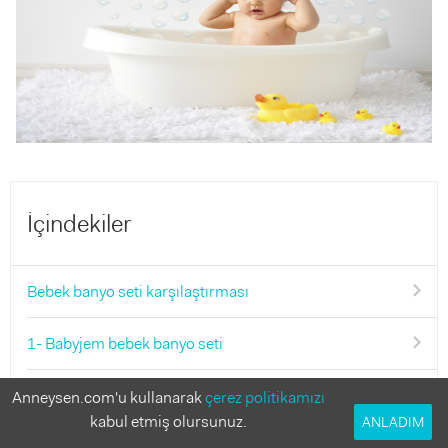
İçindekiler
Bebek banyo seti karşılaştırması
1- Babyjem bebek banyo seti
2- Sevi Bebe bebek banyo seti
Anneysen.com'u kullanarak
çerez politikamızı
kabul etmiş olursunuz.
ANLADIM
3- Flipper bebek banyo seti