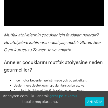
Mutfak atölyelerinin çocuklar için faydaları nelerdir?
Bu atölyelere katılmanın ideal yaşı nedir? Studio Bee
Gym kurucusu Zeynep Yazıcı anlattı!
Anneler çocuklarını mutfak atölyesine neden
getirmeliler?
İnce motor becerileri geliştirmede çok büyük etken.
Beslenmeye destekleyici, gıdaları tanıtıcı bir atölye.
Annelerle birlikte çok keyif alıyorlar ve aynı zamanda
Anneysen.com'u kullanarak
çerez politikamızı
sorumluluk kazanıyorlar. Yaptıkları ürünlerin karşılığında
kirlenmiş bir tabağı alıp bulaşıkları yıkıyorlar.
kabul etmiş olursunuz.
ANLADIM
Atölyelerin sonucunda kendi yaptıklarını anne ve babalarıyla