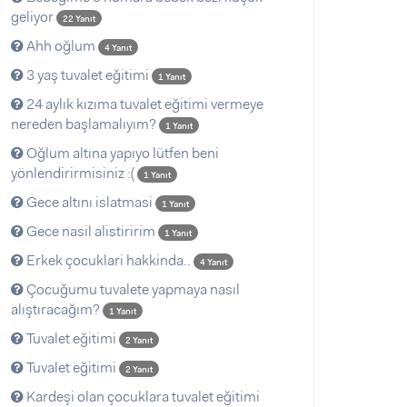
geliyor
22 Yanıt
Ahh oğlum
4 Yanıt
3 yaş tuvalet eğitimi
1 Yanıt
24 aylık kızıma tuvalet eğitimi vermeye
nereden başlamalıyım?
1 Yanıt
Oğlum altına yapıyo lütfen beni
yönlendirirmisiniz :(
1 Yanıt
Gece altını islatmasi
1 Yanıt
Gece nasil alistiririm
1 Yanıt
Erkek çocuklari hakkinda..
4 Yanıt
Çocuğumu tuvalete yapmaya nasıl
alıştıracağım?
1 Yanıt
Tuvalet eğitimi
2 Yanıt
Tuvalet eğitimi
2 Yanıt
Kardeşi olan çocuklara tuvalet eğitimi