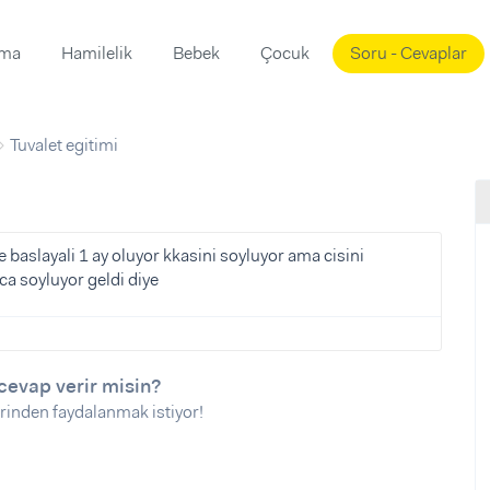
ama
Hamilelik
Bebek
Çocuk
Soru - Cevaplar
Süslemeleri
ama
Tuvalet egitimi
ta
ı
ı
ısı
 Mekanı
mi)
baslayali 1 ay oluyor kkasini soyluyor ama cisini
ca soyluyor geldi diye
üsleme
i
i
u
cevap verir misin?
ünü
i
rinden faydalanmak istiyor!