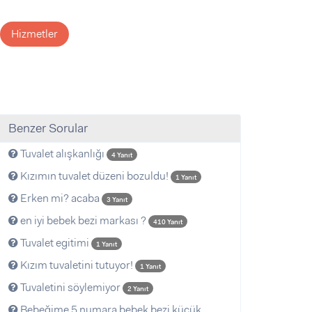
Hizmetler
Benzer Sorular
Tuvalet alışkanlığı
4 Yanıt
Kızımın tuvalet düzeni bozuldu!
1 Yanıt
Erken mi? acaba
3 Yanıt
en iyi bebek bezi markası ?
410 Yanıt
Tuvalet egitimi
1 Yanıt
Kızım tuvaletini tutuyor!
1 Yanıt
Tuvaletini söylemiyor
2 Yanıt
Bebeğime 5 numara bebek bezi küçük