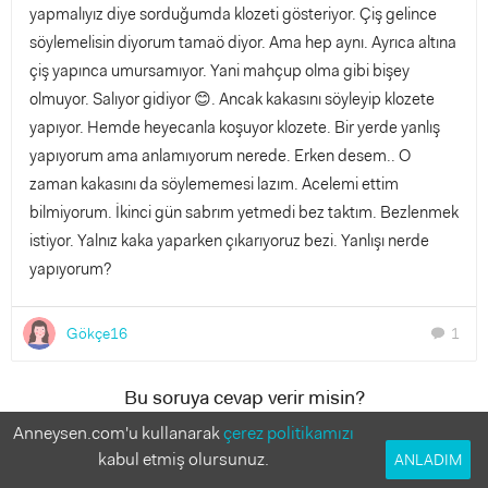
yapmalıyız diye sorduğumda klozeti gösteriyor. Çiş gelince
söylemelisin diyorum tamaö diyor. Ama hep aynı. Ayrıca altına
çiş yapınca umursamıyor. Yani mahçup olma gibi bişey
olmuyor. Salıyor gidiyor 😊. Ancak kakasını söyleyip klozete
yapıyor. Hemde heyecanla koşuyor klozete. Bir yerde yanlış
yapıyorum ama anlamıyorum nerede. Erken desem.. O
zaman kakasını da söylememesi lazım. Acelemi ettim
bilmiyorum. İkinci gün sabrım yetmedi bez taktım. Bezlenmek
istiyor. Yalnız kaka yaparken çıkarıyoruz bezi. Yanlışı nerde
yapıyorum?
Gökçe16
1
chat
Bu soruya cevap verir misin?
Anneler deneyimlerinden faydalanmak istiyor!
Anneysen.com'u kullanarak
çerez politikamızı
kabul etmiş olursunuz.
ANLADIM
1 Cevap