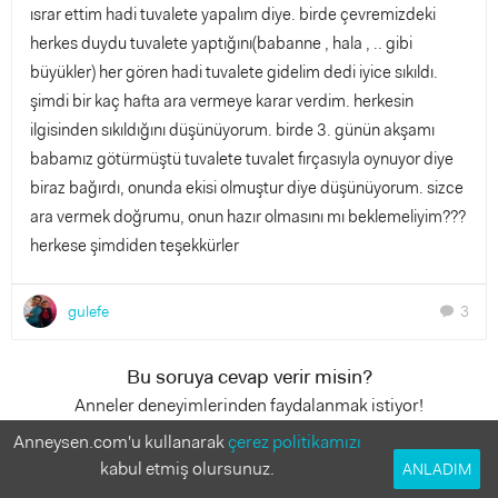
ısrar ettim hadi tuvalete yapalım diye. birde çevremizdeki
herkes duydu tuvalete yaptığını(babanne , hala , .. gibi
büyükler) her gören hadi tuvalete gidelim dedi iyice sıkıldı.
şimdi bir kaç hafta ara vermeye karar verdim. herkesin
ilgisinden sıkıldığını düşünüyorum. birde 3. günün akşamı
babamız götürmüştü tuvalete tuvalet fırçasıyla oynuyor diye
biraz bağırdı, onunda ekisi olmuştur diye düşünüyorum. sizce
ara vermek doğrumu, onun hazır olmasını mı beklemeliyim???
herkese şimdiden teşekkürler
gulefe
3
chat
Bu soruya cevap verir misin?
Anneler deneyimlerinden faydalanmak istiyor!
Anneysen.com'u kullanarak
çerez politikamızı
3 Cevap
kabul etmiş olursunuz.
ANLADIM