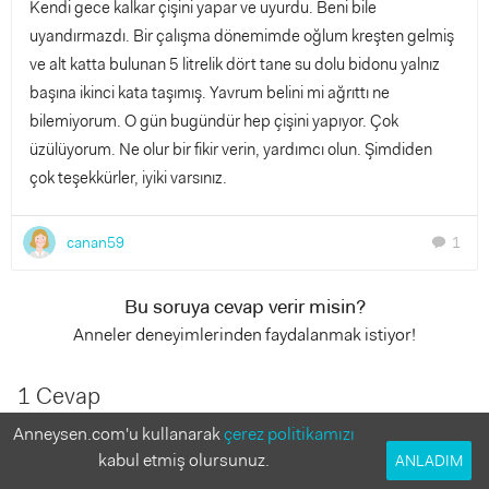
Kendi gece kalkar çişini yapar ve uyurdu. Beni bile
uyandırmazdı. Bir çalışma dönemimde oğlum kreşten gelmiş
ve alt katta bulunan 5 litrelik dört tane su dolu bidonu yalnız
başına ikinci kata taşımış. Yavrum belini mi ağrıttı ne
bilemiyorum. O gün bugündür hep çişini yapıyor. Çok
üzülüyorum. Ne olur bir fikir verin, yardımcı olun. Şimdiden
çok teşekkürler, iyiki varsınız.
canan59
1
chat
Bu soruya cevap verir misin?
Anneler deneyimlerinden faydalanmak istiyor!
1 Cevap
Anneysen.com'u kullanarak
çerez politikamızı
Prof Dr Y Tarkan Soygür
kabul etmiş olursunuz.
ANLADIM
16 yıl önce