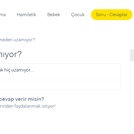
ama
Hamilelik
Bebek
Çocuk
Soru - Cevaplar
Süslemeleri
ama
ı neden uzamıyor?
ta
ı
ı
ısı
mıyor?
 Mekanı
mi)
k hiç uzamıyor...
üsleme
i
i
u
cevap verir misin?
rinden faydalanmak istiyor!
ünü
i