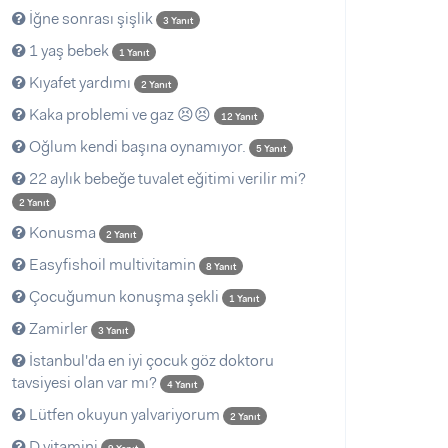
İğne sonrası şişlik
3 Yanıt
1 yaş bebek
1 Yanıt
Kıyafet yardımı
2 Yanıt
Kaka problemi ve gaz 😣😣
12 Yanıt
Oğlum kendi başına oynamıyor.
5 Yanıt
22 aylık bebeğe tuvalet eğitimi verilir mi?
2 Yanıt
Konusma
2 Yanıt
Easyfishoil multivitamin
8 Yanıt
Çocuğumun konuşma şekli
1 Yanıt
Zamirler
3 Yanıt
İstanbul'da en iyi çocuk göz doktoru
tavsiyesi olan var mı?
4 Yanıt
Lütfen okuyun yalvariyorum
2 Yanıt
D vitamini