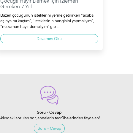
Çocuğa Hayır Demek İçin İzlemen
Gereken 7 Yol
Bazen çocuğunun isteklerini yerine getirirken “acaba
aşırıya mı kaçtım”, “isteklerinin hangisini yapmalıyım”,
“ne zaman hayır demeliyim” gib ...
Devamını Oku
Soru - Cevap
Aklındaki soruları sor, annelerin tecrübelerinden faydalan!
Soru - Cevap