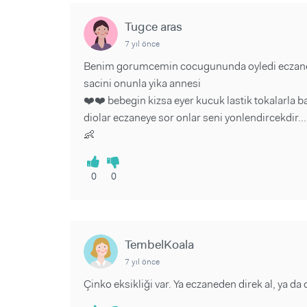
Sorular ve Yanıtlar
Sorular ve Yanıtlar
Eğlence
Makaleler
Makaleler
Tugce aras
Ürünler
Videolar
Videolar
7 yıl önce
Benim gorumcemin cocugununda oyledi eczaned
Sorular ve Yanıtlar
sacini onunla yika annesi
Makaleler
❤️❤️ bebegin kizsa eyer kucuk lastik tokalarla b
diolar eczaneye sor onlar seni yonlendircekdir...
Videolar
👶
0
0
TembelKoala
7 yıl önce
Çinko eksikliği var. Ya eczaneden direk al, ya d