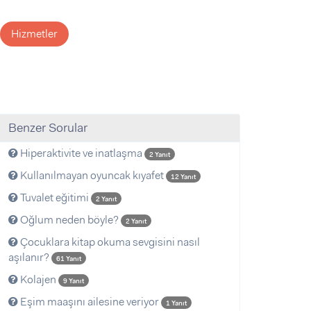
Hizmetler
Benzer Sorular
Hiperaktivite ve inatlaşma
2 Yanıt
Kullanılmayan oyuncak kıyafet
12 Yanıt
Tuvalet eğitimi
2 Yanıt
Oğlum neden böyle?
2 Yanıt
Çocuklara kitap okuma sevgisini nasıl
aşılanır?
61 Yanıt
Kolajen
9 Yanıt
Eşim maaşını ailesine veriyor
1 Yanıt