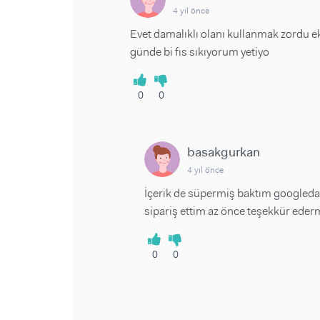
4 yıl önce
Evet damalıklı olanı kullanmak zord
günde bi fıs sıkıyorum yetiyo
0
0
basakgurkan
4 yıl önce
İçerik de süpermiş baktım googledan
sipariş ettim az önce teşekkür ederm
0
0