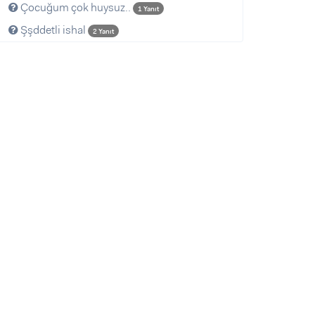
Çocuğum çok huysuz..
1 Yanıt
Şşddetli ishal
2 Yanıt