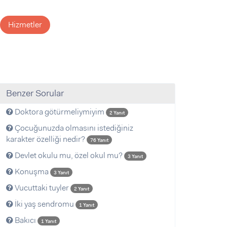
Hizmetler
Benzer Sorular
Doktora götürmeliymiyim
2 Yanıt
Çocuğunuzda olmasını istediğiniz
karakter özelliği nedir?
76 Yanıt
Devlet okulu mu, özel okul mu?
3 Yanıt
Konuşma
3 Yanıt
Vucuttaki tuyler
2 Yanıt
İki yaş sendromu
1 Yanıt
Bakıcı
1 Yanıt