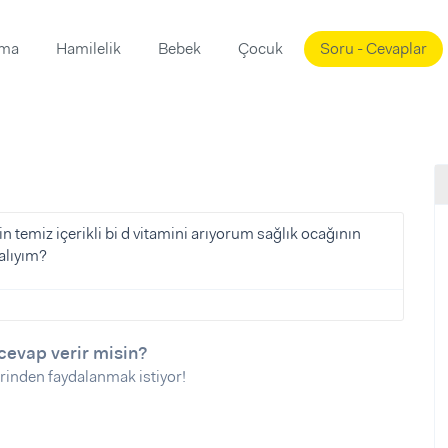
ama
Hamilelik
Bebek
Çocuk
Soru - Cevaplar
Süslemeleri
ama
ta
ı
ı
ısı
 Mekanı
mi)
temiz içerikli bi d vitamini arıyorum sağlık ocağının
alıyım?
üsleme
i
i
u
cevap verir misin?
ünü
i
rinden faydalanmak istiyor!