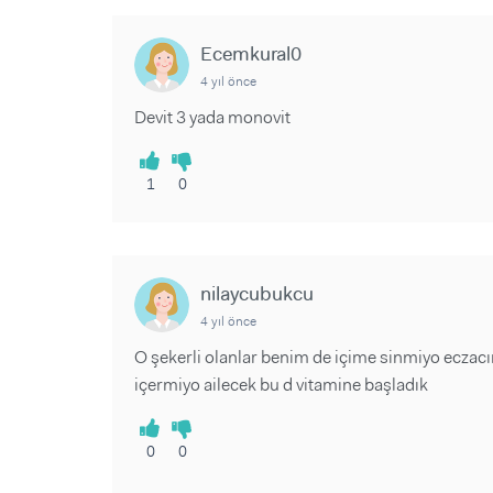
Ecemkural0
4 yıl önce
Devit 3 yada monovit
1
0
nilaycubukcu
4 yıl önce
O şekerli olanlar benim de içime sinmiyo ecza
içermiyo ailecek bu d vitamine başladık
0
0