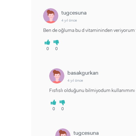
tugcesuna
4 yıl önce
Ben de oğluma bu d vitamininden veriyorum fı
0
0
basakgurkan
4 yıl önce
Fısfıslı olduğunu bilmiyodum kullanımını d
0
0
tugcesuna