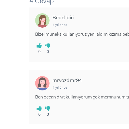
4 Cevap
Sorular ve Yanıtlar
Sorular ve Yanıtlar
Eğlence
Makaleler
Makaleler
Ürünler
Bebelibiri
Videolar
Videolar
4 yıl önce
Sorular ve Yanıtlar
Bize imuneks kullanıyoruz yeni aldım kızıma beb
Makaleler
Videolar
0
0
mrvozdmr94
4 yıl önce
Ben ocean d vit kullanıyorum çok memnunum t
0
0