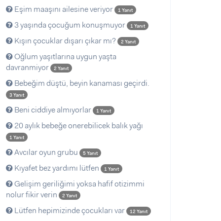
Eşim maaşını ailesine veriyor
1 Yanıt
3 yaşında çocuğum konuşmuyor
1 Yanıt
Kışın çocuklar dışarı çıkar mı?
2 Yanıt
Oğlum yaşıtlarına uygun yaşta
davranmiyor
2 Yanıt
Bebeğim düştü, beyin kanaması geçirdi.
3 Yanıt
Beni ciddiye almıyorlar
1 Yanıt
20 aylık bebeğe onerebilicek balık yağı
1 Yanıt
Avcılar oyun grubu
5 Yanıt
Kıyafet bez yardımı lütfen
1 Yanıt
Gelişim geriliğimi yoksa hafif otizimmi
nolur fikir verin
2 Yanıt
Lütfen hepimizinde çocukları var
12 Yanıt