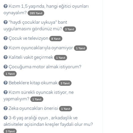
Kızım 1,5 yaşında, hangi eğitici oyunları
oynayalım?
395 Yanıt
"haydi çocuklar uykuya" bant
uygulamasını gördünüz mü?
3 Yanıt
Çocuk ve televizyon
8 Yanıt
Kızım oyuncaklarıyla oynamiyor
1 Yanıt
Kaliteli vakit geçirmek
1 Yanıt
Çocuğuma motor almak istiyorum?
1 Yanıt
Bebeklere kitap okumak
3 Yanıt
Kızım sürekli oyuncak istiyor, ne
yapmalıyım?
1 Yanıt
Zeka oyuncakları önerisi
1 Yanıt
3-6 yaş araliği oyun , arkadaşlik ve
aktiviteler açisindan kreşler faydali olur mu?
3 Yanıt