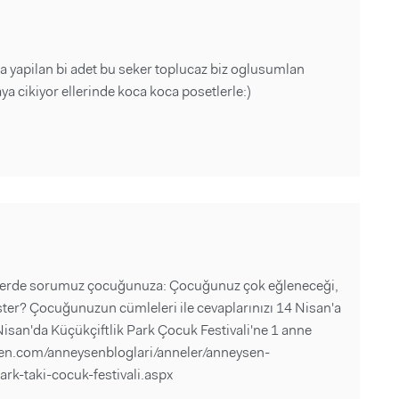
ada yapilan bi adet bu seker toplucaz biz oglusumlan
 cikiyor ellerinde koca koca posetlerle:)
ünlerde sorumuz çocuğunuza: Çocuğunuz çok eğleneceği,
ister? Çocuğunuzun cümleleri ile cevaplarınızı 14 Nisan'a
isan'da Küçükçiftlik Park Çocuk Festivali'ne 1 anne
sen.com/anneysenbloglari/anneler/anneysen-
rk-taki-cocuk-festivali.aspx