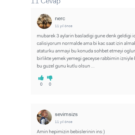
11 Cevap
Sorular ve Yanıtlar
Sorular ve Yanıtlar
Eğlence
Makaleler
Makaleler
Ürünler
nerc
Videolar
Videolar
11 yıl önce
Sorular ve Yanıtlar
mubarek 3 aylarin basladigi gune denk geldigi 
calisiyorum normalde ama bi kac saat izin alma
Makaleler
ataturku anmayi bu konuda sohbet etmeyi ogluml
Videolar
birlikte yemek yemegi geceyse rabbimin izniyle 
bu guzel gunu kutlu olsun ...
0
0
sevimsizs
11 yıl önce
Amin hepimizin bebislerinin ins:)