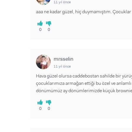
11 yıl önce
aaa ne kadar güzel, hiç duymamıştım. Çocuklar iç
0
0
mrsselin
11 yıl önce
Hava güzel olursa caddebostan sahilde bir yürü
çocuklarımıza armağan ettiği bu özel ve anlaml
dönümümüz ay dönümlerimizde küçük brownie ti
0
0