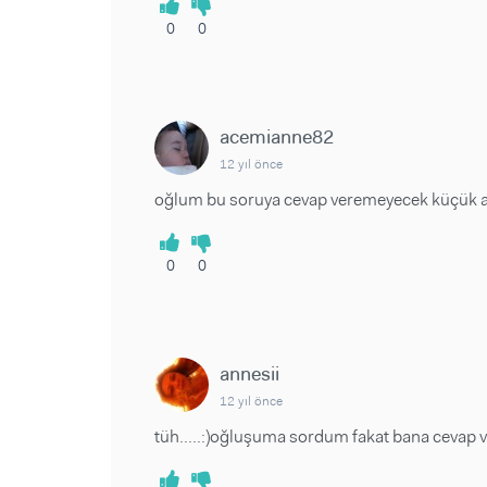
0
0
acemianne82
12 yıl önce
oğlum bu soruya cevap veremeyecek küçük ama
0
0
annesii
12 yıl önce
tüh.....:)oğluşuma sordum fakat bana cevap v