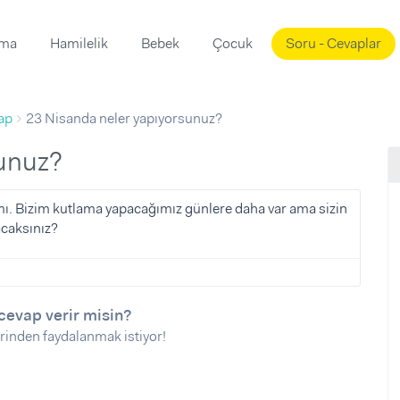
ama
Hamilelik
Bebek
Çocuk
Soru - Cevaplar
Süslemeleri
ama
ap
23 Nisanda neler yapıyorsunuz?
ta
ı
ı
ısı
sunuz?
 Mekanı
mi)
ı. Bizim kutlama yapacağımız günlere daha var ama sizin
apacaksınız?
üsleme
i
i
u
cevap verir misin?
ünü
i
rinden faydalanmak istiyor!