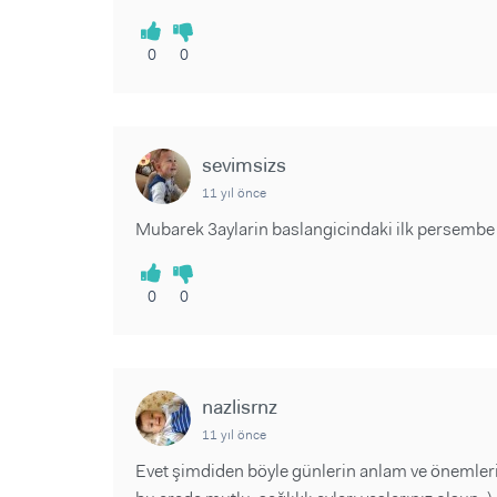
0
0
sevimsizs
11 yıl önce
Mubarek 3aylarin baslangicindaki ilk persembe ol
0
0
nazlisrnz
11 yıl önce
Evet şimdiden böyle günlerin anlam ve önemleri