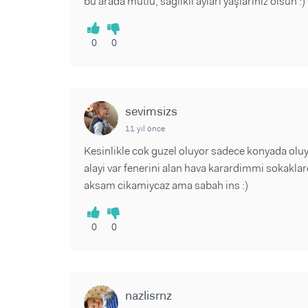
bu arada mutlu, sağlıklı ayları yaşlarınız olsun :)
0
0
sevimsizs
11 yıl önce
Kesinlikle cok guzel oluyor sadece konyada oluyo
alayi var fenerini alan hava karardimmi sokaklar
aksam cikamiycaz ama sabah ins :)
0
0
nazlisrnz