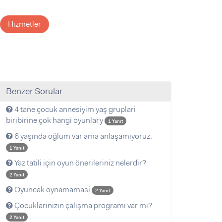
Hizmetler
Benzer Sorular
4 tane çocuk annesiyim yaş gruplari
biribirine çok hangi oyunlary
1 Yanıt
6 yaşında oğlum var ama anlaşamıyoruz.
1 Yanıt
Yaz tatili için oyun önerileriniz nelerdir?
2 Yanıt
Oyuncak oynamamasi
2 Yanıt
Çocuklarınızın çalışma programı var mı?
2 Yanıt