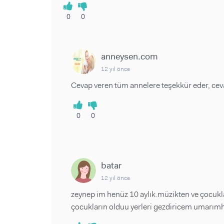
0
0
anneysen.com
12 yıl önce
Cevap veren tüm annelere teşekkür eder, cevab
0
0
batar
12 yıl önce
zeynep im henüz 10 aylık.müzikten ve çocukla
çocukların olduu yerleri gezdiricem umarım