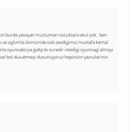
icin burda yasayan musluman cocuklara okul yok , ben
k ve oglumla ikimizinde cok sevdigimiz mustafa kemal
a oyuncakciya gidip bi suredir istedigi oyuncagi almayi
bol bol dua etmeyi dusunuyoruz hepinizin yavrularinin