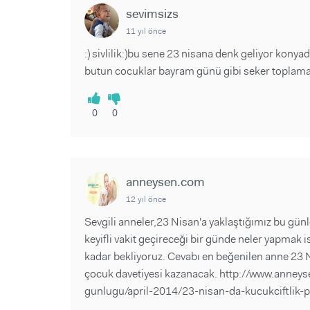
sevimsizs
11 yıl önce
:) sivlilik:)bu sene 23 nisana denk geliyor kony
butun cocuklar bayram günü gibi seker toplamaya
0
0
anneysen.com
12 yıl önce
Sevgili anneler,23 Nisan'a yaklaştığımız bu g
keyifli vakit geçireceği bir günde neler yapmak 
kadar bekliyoruz. Cevabı en beğenilen anne 23 N
çocuk davetiyesi kazanacak. http://www.anney
gunlugu/april-2014/23-nisan-da-kucukciftlik-pa