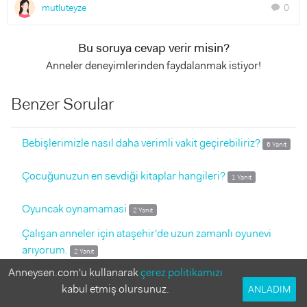
mutluteyze
0
chat
Bu soruya cevap verir misin?
Anneler deneyimlerinden faydalanmak istiyor!
Benzer Sorular
Bebişlerimizle nasıl daha verimli vakit geçirebiliriz?
6 Yanıt
Çocuğunuzun en sevdiği kitaplar hangileri?
1 Yanıt
Oyuncak oynamamasi
2 Yanıt
Çalışan anneler için ataşehir'de uzun zamanlı oyunevi
arıyorum.
2 Yanıt
Anneysen.com'u kullanarak
çerez politikamızı
Ah bu reklamlarrr
15 Yanıt
kabul etmiş olursunuz.
ANLADIM
3-6 yaş araliği oyun , arkadaşlik ve aktiviteler açisindan