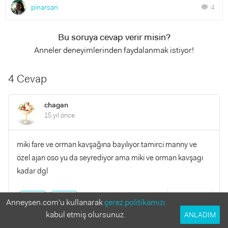
pinarsan
4
chat
Bu soruya cevap verir misin?
Anneler deneyimlerinden faydalanmak istiyor!
4 Cevap
chagan
15 yıl önce
miki fare ve orman kavşağına bayılıyor.tamirci manny ve
özel ajan oso yu da seyrediyor ama miki ve orman kavşagı
kadar dgl
YANITLA
0
0
Anneysen.com'u kullanarak
çerez politikamızı
kabul etmiş olursunuz.
ANLADIM