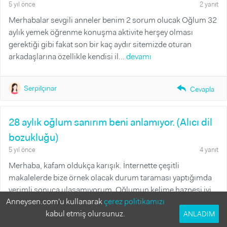
5 yıl önce
2 yanıt
Merhabalar sevgili anneler benim 2 sorum olucak Oğlum 32
aylık yemek öğrenme konuşma aktivite herşey olması
gerektiği gibi fakat son bir kaç aydır sitemizde oturan
arkadaşlarına özellikle kendisi il...
devamı
Serpilçınar
reply_fill
Cevapla
28 aylık oğlum sanırım beni anlamıyor. (Alıcı dil
bozukluğu)
5 yıl önce
4 yanıt
Merhaba, kafam oldukça karışık. İnternette çeşitli
makalelerde bize örnek olacak durum taraması yaptığımda
verimli sonuca ulaşamıyorum. Oğlumun kelime haznesi iyi.
Anneysen.com'u kullanarak
çerez politikamızı
2 yaşından önce 200 kelimeden fazla ...
devamı
kabul etmiş olursunuz.
ANLADIM
Tüm Cevaplar
Yanıtlanmamış Sorular
Yanıtlanmış Sorular